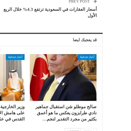
PREV POST
أسعار العقارات في السعودية ترتفع 4.3% خلال الربع
الأول
قد يعجبك ايضا
أخبار صحفية
أخبار صحفية
صالح موطلو شن استقبال جماهير
وزير الخارجية
نادي طرابزون يعكس ما هو أعمق
على هامش الا
بكثير من مجرد التقدير لنجم…
القدس في عمّ