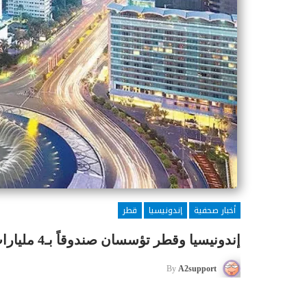
أخبار صحفية
إندونيسيا
قطر
إندونيسيا وقطر تؤسسان صندوقاً بـ4 مليارات دولار
By
A2support