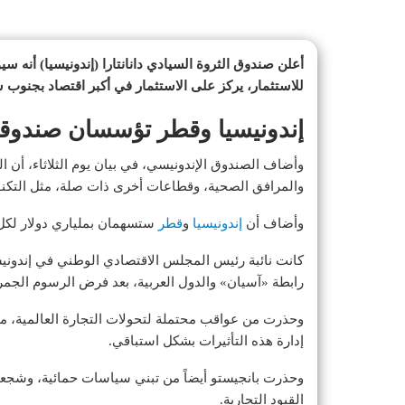
للاستثمار، يركز على الاستثمار في أكبر اقتصاد بجنوب 
إندونيسيا وقطر تؤسسان صندوقاً بـ4 مليارات دو
وأضاف الصندوق الإندونيسي، في بيان يوم الثلاثاء، أ
والمرافق الصحية، وقطاعات أخرى ذات صلة، مثل التكنو
وأضاف أن
إندونيسيا
و
قطر
ستسهمان بملياري دولار لكل
كانت نائبة رئيس المجلس الاقتصادي الوطني في إندونيسي
رابطة «آسيان» والدول العربية، بعد فرض الرسوم الجمرك
وحذرت من عواقب محتملة لتحولات التجارة العالمية، مث
إدارة هذه التأثيرات بشكل استباقي.
وحذرت بانجيستو أيضاً من تبني سياسات حمائية، وشجعت ب
القيود التجارية.