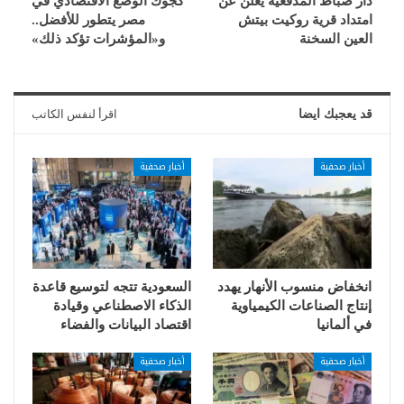
دار ضباط المدفعية يعلن عن
كجوك الوضع الاقتصادي في
امتداد قرية روكيت بيتش
مصر يتطور للأفضل..
العين السخنة
و«المؤشرات تؤكد ذلك»
قد يعجبك ايضا
اقرأ لنفس الكاتب
أخبار صحفية
أخبار صحفية
انخفاض منسوب الأنهار يهدد
السعودية تتجه لتوسيع قاعدة
إنتاج الصناعات الكيمياوية
الذكاء الاصطناعي وقيادة
في ألمانيا
اقتصاد البيانات والفضاء
أخبار صحفية
أخبار صحفية