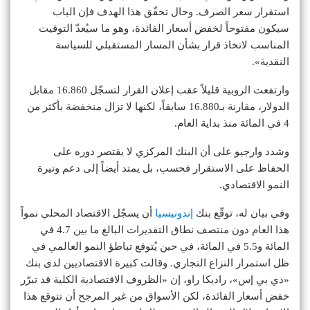
استقرار سعر الصرف. وحال تحقّق هذا الهدف فإن الباب
سيكون مفتوحاً لخفض أسعار الفائدة، وهو ما سيُعدّ التوقيت
المناسب لاتخاذ قرار بشأن المسار المستقبلي للسياسة
النقدية».
وارتفعت الروبية قليلاً عقب إعلان القرار لتسجّل 16.860 مقابل
الدولار، مقارنة بـ16.880 سابقاً، لكنها لا تزال منخفضة بأكثر من
4 في المائة منذ بداية العام.
وشدد وارجيو على أن البنك المركزي لا يقتصر دوره على
الحفاظ على الاستقرار فحسب، بل يمتد أيضاً إلى دعم وتيرة
النمو الاقتصادي.
وفي بيان له، توقّع بنك
إندونيسيا
أن يسجّل الاقتصاد المحلي نمواً
هذا العام دون منتصف نطاق التقديرات البالغ ما بين 4.7 في
المائة و5.5 في المائة، في حين يُتوقع تباطؤ النمو العالمي في
ظل استمرار النزاع التجاري. وقالت كبيرة الاقتصاديين لدى بنك
«دي بي إس»، راديكا راو، إن «الظروف الاقتصادية الكلية قد تبرّر
خفض أسعار الفائدة، لكن الأسواق من غير المرجح أن تتوقع هذا