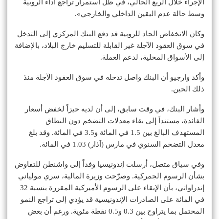
الإجراء خلال الربع الحالي، في ظل استمرار تراجع أداء الروبية
وسط حالة عدم اليقين الداخلي والخارجي».
وكان الانخفاض الحاد للروبية قد دفع البنك المركزي إلى التدخل
في سوق العقود الآجلة غير القابلة للتسليم خارج البلاد، بالإضافة
إلى الأسواق المحلية، لدعم العملة.
وأكد وارجيو أن البنك واصل تدخله في سوق العقود الآجلة منذ
ذلك الحين.
وأشار البنك، في وقت سابق، إلى أن لديه حيزاً لخفض أسعار
الفائدة، مستنداً إلى بقاء معدلات التضخم دون النطاق
المستهدف البالغ بين 1.5 في المائة و3.5 في المائة. وقد بلغ
معدل التضخم السنوي في مارس (آذار) 1.03 في المائة.
وفي سياق متصل، أرسلت إندونيسيا وفداً إلى واشنطن للتفاوض
بشأن الرسوم الجمركية. وصرّحت وزيرة المالية، سري مولياني
إندراواتي، بأن الإبقاء على الرسوم الأميركية المقررة بنسبة 32
في المائة على الصادرات الإندونيسية قد يؤدي إلى تراجع النمو
المحتمل بما يتراوح بين 0.3 و0.5 نقطة مئوية. ورغم أن بعض