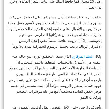
أصل 26 محللاً. كما حافظ البنك على ثبات أسعار الفائدة الأخرى
دون تغيير.
وكانت الروبية قد سجّلت أدنى مستوياتها على الإطلاق في وقت
سابق من هذا الشهر، في حين تراجعت سوق الأسهم بفعل موجة
خروج رؤوس الأموال، على خلفية إعلان الولايات المتحدة رسوماً
جمركية متبادلة مع عدد من شركائها التجاريين، من بينهم
إندونيسيا. إلا أن الروبية تعافت نسبياً عقب إعلان الرئيس
الأميركي دونالد ترمب تجميد الرسوم الجمركية لمدة 90 يوماً.
وقال
البنك المركزي
الذي يسعى لتحقيق توازن بين حالة عدم
اليقين في الأسواق والتحديات المتعلقة بالنمو المحلي، إن
السياسة التجارية الأميركية ورد الصين عليها قد أدت إلى تعميق
الغموض في الاقتصاد العالمي. وأوضح محافظ البنك، بيري
وارجيو، أن قرار الإبقاء على أسعار الفائدة دون تغيير ينسجم مع
جهود حماية استقرار الروبية، مؤكداً أن البنك مستمر في تقييم
فرص خفض الفائدة مستقبلاً، مع مراعاة مؤشرات التضخم
وتوقعات النمو.
وأضاف وارجيو: «في الأجل القصير، تظل أولويتنا القصوى هي