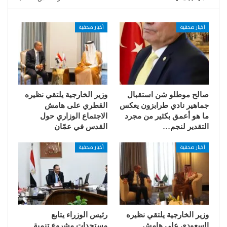
أخبار صحفية
أخبار صحفية
صالح موطلو شن استقبال
وزير الخارجية يلتقي نظيره
جماهير نادي طرابزون يعكس
القطري على هامش
ما هو أعمق بكثير من مجرد
الاجتماع الوزاري حول
التقدير لنجم…
القدس في عمّان
أخبار صحفية
أخبار صحفية
وزير الخارجية يلتقي نظيره
رئيس الوزراء يتابع
السعودي على هامش
مستجدات مشروع تنمية