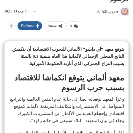
On
مايو 13, 2025
By
A2support
Facebook
Share
0
يتوقع معهد “آي دابليو” الألماني للبحوث الاقتصادية أن ينكمش
الناتج المحلي الإجمالي لألمانيا هذا العام بنسبة 0.2 بالمئة
بسبب النزاع الجمركي الذي أثارته الحكومة الأميركية.
معهد ألماني يتوقع انكماشا للاقتصاد
بسبب حرب الرسوم
وعزا المعهد توقعاته أيضا إلى حالة عدم اليقين العالمية والتراجع
المتواصل في الاستثمارات والتكاليف المرتفعة لألمانيا كموقع
اقتصادي وإحجام العديد من الألمان عن المشتريات الكبيرة.
وجاء في بيان المعهد: “البلاد ستبقى في حالة ركود”.
يُذكر أن الناتج المحلي الإجمالي لألمانيا انكمش العام الماضي