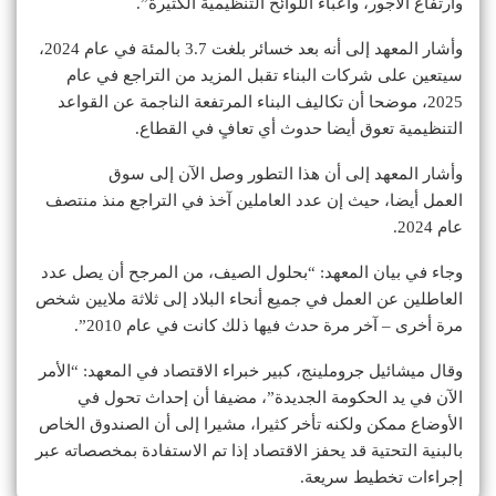
وارتفاع الأجور، وأعباء اللوائح التنظيمية الكثيرة”.
وأشار المعهد إلى أنه بعد خسائر بلغت 3.7 بالمئة في عام 2024،
سيتعين على شركات البناء تقبل المزيد من التراجع في عام
2025، موضحا أن تكاليف البناء المرتفعة الناجمة عن القواعد
التنظيمية تعوق أيضا حدوث أي تعافٍ في القطاع.
وأشار المعهد إلى أن هذا التطور وصل الآن إلى سوق
العمل أيضا، حيث إن عدد العاملين آخذ في التراجع منذ منتصف
عام 2024.
وجاء في بيان المعهد: “بحلول الصيف، من المرجح أن يصل عدد
العاطلين عن العمل في جميع أنحاء البلاد إلى ثلاثة ملايين شخص
مرة أخرى – آخر مرة حدث فيها ذلك كانت في عام 2010”.
وقال ميشائيل جروملينج، كبير خبراء الاقتصاد في المعهد: “الأمر
الآن في يد الحكومة الجديدة”، مضيفا أن إحداث تحول في
الأوضاع ممكن ولكنه تأخر كثيرا، مشيرا إلى أن الصندوق الخاص
بالبنية التحتية قد يحفز الاقتصاد إذا تم الاستفادة بمخصصاته عبر
إجراءات تخطيط سريعة.