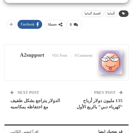
ألمانيا
اقتصاد ألمانيا
Facebook
Share
0
A2support
7451 Posts
0 Comments
NEXT POST
PREV POST
135 مليون دولار أرباح
الدولار يتراجع بشكل طفيف
“كهرباء دبي” بالربع الأول
مع احتفاظه بمكاسبه
قد يعجبك ايضا
اقرأ لنفس الكاتب