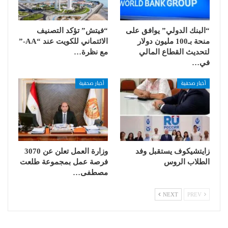
“البنك الدولي” يوافق على
“فيتش” تؤكد التصنيف
منحة بـ100 مليون دولار
الائتماني للكويت عند “AA-”
لتحديث القطاع المالي
مع نظرة…
في…
أخبار صحفية
أخبار صحفية
زايتشيكوف يستقبل وفد
وزارة العمل تعلن عن 3070
الطلاب الروس
فرصة عمل بمجموعة طلعت
مصطفى…
NEXT
PREV