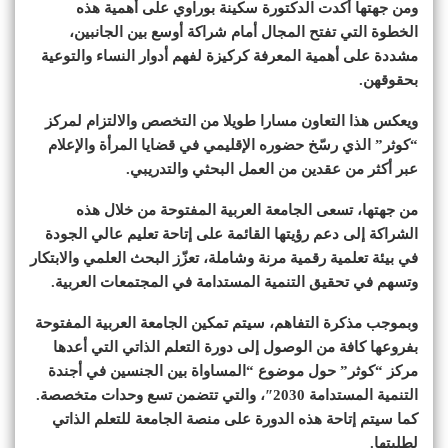
ومن جهتها أكدت الدكتورة سكينة بوراوي على أهمية هذه
الخطوة التي تفتح المجال أمام شراكة أوسع بين الجانبين،
مشددة على أهمية المعرفة كركيزة لفهم أدوار النساء والتوعية
بحقوقهن.
ويعكس هذا التعاون مسارا طويلا من التخصص والالتزام لمركز
“كوثر” الذي رسّخ حضوره الإقليمي في قضايا المرأة والإعلام
عبر أكثر من عقدين من العمل البحثي والتدريبي.
من جهتها، تسعى الجامعة العربية المفتوحة من خلال هذه
الشراكة إلى دعم رؤيتها القائمة على إتاحة تعليم عالي الجودة
في بيئة تعلمية رقمية مرنة وشاملة، تعزّز البحث العلمي والابتكار
وتسهم في تحقيق التنمية المستدامة في المجتمعات العربية.
وبموجب مذكرة التفاهم، سيتم تمكين الجامعة العربية المفتوحة
بفروعها كافة من الوصول إلى دورة التعلم الذاتي التي أعدها
مركز “كوثر” حول موضوع “المساواة بين الجنسين في أجندة
التنمية المستدامة 2030″، والتي تتضمن تسع وحدات متخصصة.
كما سيتم إتاحة هذه الدورة على منصة الجامعة للتعلم الذاتي
لطلبتها.