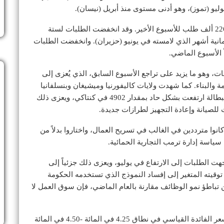
وكان اقتصاديون استطلعت «رويترز» آراءهم قد توقعوا 226 ألف طلب للأسبوع الأخير. وقد انخفضت الطلبات لستة
مانية أشهر الذي لامسته في يونيو (حزيران). وانخفضت الطلبات
 الطلبات في ولاية نيويورك بمقدار 12303 طلبات، وهو ما يزيد على تراجع الأسبوع السابق، الذي يُعزى إلى
 والبناء. كما شهدت ولايات كاليفورنيا وميشيغان وبنسلفانيا
انخفاضات كبيرة في طلبات الإعانة. لكن طلبات إعانة البطالة ارتفعت بشكل حاد بمقدار 4902 في كنتاكي، ويعزى ذلك
للصيانة وإعادة التجهيز لطرازات جديدة.
ا مترددين في الغالب في تسريح العمال، واختاروا بدلاً من
اسة إدارة ترمب التجارية الحمائية.
جهت الطلبات إلى الارتفاع في يوليو، ويعزى ذلك جزئياً إلى
توقيته المتغير إلى إفساد النموذج الذي تستخدمه الحكومة
ن تباطؤ نمو الوظائف مقارنة بالعام الماضي، فإن سوق العمل لا
ويتوقع الاقتصاديون أن يُبقي بنك الاحتياطي الفيدرالي سعر الفائدة القياسي في نطاق 4.25 في المائة -4.50 في المائة