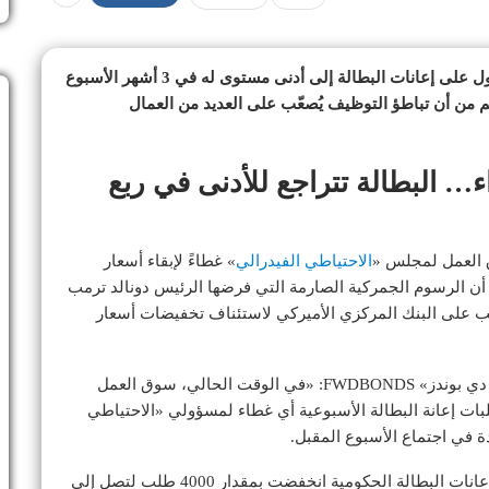
انخفض عدد الأميركيين المتقدمين بطلبات جديدة للحصول على إعانات البطالة إلى أدنى مستوى له في 3 أشهر الأسبوع
 من أن تباطؤ التوظيف يُصعّب على العديد من العمال
ء… البطالة تتراجع للأدنى في ربع
 العمل لمجلس «
الاحتياطي الفيدرالي
» غطاءً لإبقاء أسعار
أن الرسوم الجمركية الصارمة التي فرضها الرئيس دونالد ترمب
ب على البنك المركزي الأميركي لاستئناف تخفيضات أسعار
وقال كريستوفر روبكي، كبير الاقتصاديين في «إف دبليو دي بوندز» FWDBONDS: «في الوقت الحالي، سوق العمل
طلبات إعانة البطالة الأسبوعية أي غطاء لمسؤولي «الاحتياطي
دة في اجتماع الأسبوع المقبل.
صرحت وزارة العمل يوم الخميس بأن الطلبات الأولية لإعانات البطالة الحكومية انخفضت بمقدار 4000 طلب لتصل إلى