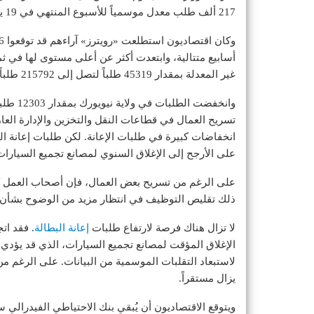
217 ألف طلب معدل موسمياً للأسبوع المنتهي في 19 يوليو (تموز)، وهو أدنى مستوى منذ أبريل (نيسان).
أسابيع متتالية، وابتعدت أكثر عن أعلى مستوى لها في ث
غير المعدلة بمقدار 45319 طلباً لتصل إلى 215792 طلباً الأسبوع الماضي.
وانخفضت
تسريح العمال في قطاعات النقل والتخزين والإدارة العامة
على الأرجح إلى الإغلاق السنوي لمصانع تجميع السيارات 
على الرغم من تسريح بعض العمال، فإن أصحاب العمل كانو
ذلك تقليص التوظيف في انتظار مزيد من الوضوح بشأن سي
لا تزال هناك فرصة لارتفاع طلبات
إعانة البطالة
. فقد ات
الإغلاق المؤقت لمصانع تجميع السيارات، الذي قد يؤدي 
لاستبعاد التقلبات الموسمية من البيانات. على الرغم م
يزال مستقراً.