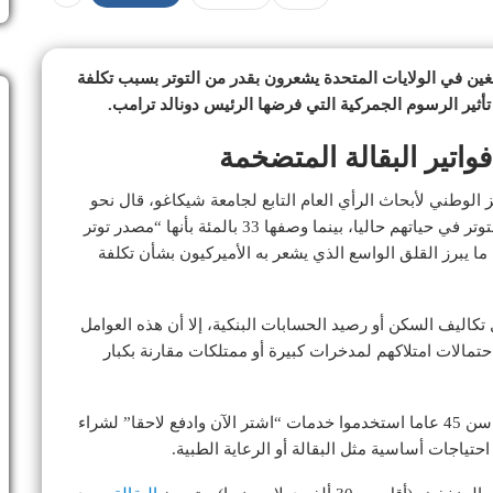
غين في الولايات المتحدة يشعرون بقدر من التوتر بسبب تكلفة
 تأثير الرسوم الجمركية التي فرضها الرئيس دونالد ترامب.
واتير البقالة المتضخمة
 الوطني لأبحاث الرأي العام التابع لجامعة شيكاغو، قال نحو
إن تكلفة البقالة تعد “مصدرا رئيسيا” للتوتر في حياتهم حاليا، بينما وصفها 33 بالمئة بأنها “مصدر توتر
 أي توتر، ما يبرز القلق الواسع الذي يشعر به الأميركيون بشأن تكلفة
كاليف السكن أو رصيد الحسابات البنكية، إلا أن هذه العوامل
حتمالات امتلاكهم لمدخرات كبيرة أو ممتلكات مقارنة بكبار
كما أظهر الاستطلاع أن نحو 4 من كل 10 أمريكيين تحت سن 45 عاما استخدموا خدمات “اشتر الآن وادفع لاحقا” لشراء
حتياجات أساسية مثل البقالة أو الرعاية الطبية.