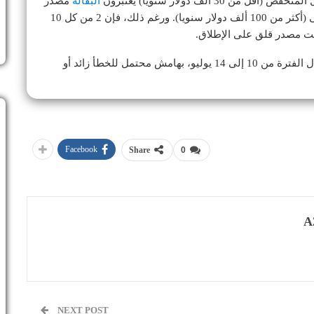
البقالة
مصدر
توتر كبير، مقارنة بنحو 4 من كل 10 في فئة الدخل الأعلى (أكثر من 100 ألف دولار سنويا). ورغم ذلك، فإن 2 من كل 10
يست مصدر قلق على الإطلاق.
وشمل الاستطلاع عينة من 1437 شخصا بالغا وأجري خلال الفترة من 10 إلى 14 يوليو، بهامش محتمل للخطأ زائد أو
Facebook
Share
0
A
NEXT POST