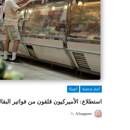
أخبار صحفية
أمريكا
استطلاع: الأميركيون قلقون من فواتير البقا
By
A2support