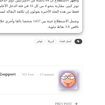
وأظهر الاستطلاع أن 64 بالمئة من الأميركيين ذوي الدخل المنخفض (أقل من 30 ألف دولار سنويا) يعتبرون
فقط من هذه الفئة الأخيرة يقولون إن تكلفة البقالة ل
ناقص 3.6 نقاط مئوية.
أسعار الغذاء
أمريكا
فواتير
2support
7451 Posts
0 Comments
PREV POST