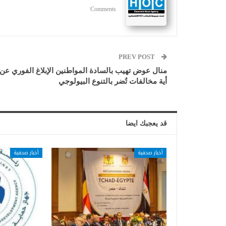
Comments
PREV POST
منال عوض تهيب بالسادة المواطنين الإبلاغ الفوري عن
أية مخالفات تُضر بالتنوع البيولوجي
قد يعجبك ايضا
أخبار صحفية
أخبار صحفية