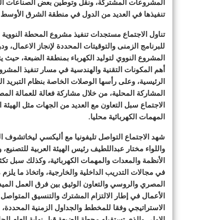
المشروعات المشتركة، ونقل وتوطين بعض الصناعات المغ
تنفيذها في العديد من الدول في منطقة الشرق الأوسط.
تناول الاجتماع مستجدات تنفيذ مشروع المحطة النووية ل
للبرنامج الزمنى والتوقيتات المحددة لإنجاز الاعمال، و
المشروع النووي لتوليد الكهرباء بمنطقة الضبعة، حيث يت
أهم المكونات التقنية والهندسية في مسار تنفيذ المشر
الرئيسية، وعلى رأسها الوصلات الخاصة بنظام التبريد الت
الاجتماع سبل التعاون مع العديد من الجهات مثل الهيئة 
المهمات الكهربائية محليا.
شهد الاجتماع التواصل تليفونيا مع أليكسي ليخاتشوف المد
واللواء مختار عبداللطيف رئيس الهيئة العربية للتصنيع
الأنظمة والمعدات والمهمات الكهربائية، وكذلك سبل تكثيف
في مجالات التدريب الداخلية والخارجية، واتخاذ ما يلزم 
المصري والروسي والتعاون الوثيق بين فرق العمل الميد
الأعمال في إطار الالتزام المشترك والتنسيق المتواصل 
الاستراتيجي وفقا للمخطط والجداول الزمنية المحددة، وا
الاولى والذى تستقبله محطة الضبعة قبل نهاية العام الج