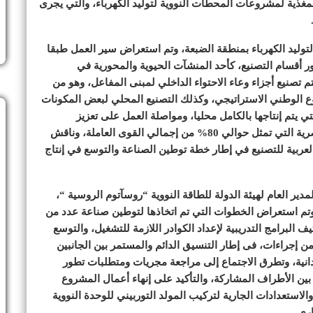
ذية لمشروعات المحطات النووية لتوليد الكهرباء، والتي يجرى
توليد الكهرباء بمنطقة الضبعة، وتم استعراض سير العمل طبقا
دور أقسام التصنيع، كأحد المنشآت الحيوية والمحورية في
م تصنيع أجزاء وعاء الاحتواء الداخلي لمبنى المفاعل، وهو من
وع الوطني الاستراتيجي، وكذلك التصنيع المحلي لبعض المكونات
ي يتم إنتاجها بالكامل محليا، ومواصلة العمل على تعزيز
المشاركة المحلية، من خلال مشاركة فعالة للعمالة المصرية التي تمثل حوالي 80% من إجمالي القوى العاملة، وناقش
العربية للتصنيع في إطار خطة توطين الصناعة والتوسع في إنتاج
ير العام لهيئة الدولة للطاقة النووية “روسآتوم الروسية “،
، وتم استعراض الخطوات التي تم اتخاذها لتوطين صناعة عدد من
 البرامج التدريبية لإعداد الكوادر اللازمة للتشغيل، والتوسع
من إجراءات، فى إطار التنسيق الدائم والمستمر بين الجانبين
انية، وتطرق الاجتماع إلى مراجعة مجريات ومتطلبات تطور
بين الأطراف المشاركة، والتأكيد على إنهاء أعمال المشروع
لاستعدادات الجارية لتركيب المولد التوربيني للوحدة النووية
اري.