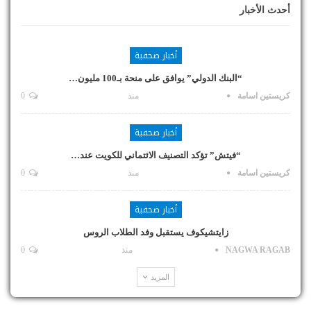
أحدث الأخبار
أخبار صحفية
“البنك الدولي” يوافق على منحة بـ100 مليون…
كريستين اسامة
منذ
0
أخبار صحفية
“فيتش” تؤكد التصنيف الائتماني للكويت عند…
كريستين اسامة
منذ
0
أخبار صحفية
زايتشيكوف يستقبل وفد الطلاب الروس
NAGWA RAGAB
منذ
0
المزيد