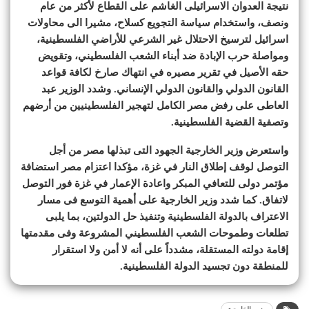
نتيجة العدوان الاسرائيلى الغاشم على القطاع لأكثر من عام
ونصف، واستخدام سياسة التجويع كسلاح، مشيرا الى محاولات
اسرائيل لترسيخ الاحتلال غير الشرعي للأراضي الفلسطينية،
ومواصلة حرب الإبادة ضد أبناء الشعب الفلسطيني، وتقويض
حقه الأصيل في تقرير مصيره في انتهاك صارخ لكافة قواعد
القانون الدولي والقانون الدولي الإنساني. وشدد الوزير عبد
العاطى على رفض مصر الكامل لتهجير الفلسطينيين من أرضهم
وتصفية القضية الفلسطينية.
واستعرض وزير الخارجية الجهود التى تبذلها مصر من أجل
التوصل لوقف إطلاق النار في غزة، مؤكدا اعتزام مصر استضافة
مؤتمر دولى للتعافي المبكر واعادة الإعمار في غزة فور التوصل
لاتفاق. كما شدد وزير الخارجية على أهمية التوسع فى مسار
الاعتراف بالدولة الفلسطينية وتنفيذ حل الدولتين، بما يلبى
تطلعات وطموحات الشعب الفلسطيني المشروعة وفى مقدمتها
إقامة دولته المستقلة، مشدداً على أنه لا أمن ولا استقرار
للمنطقة دون تجسيد الدولة الفلسطينية.