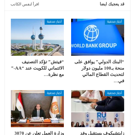
قد يعجبك ايضا
اقرأ لنفس الكاتب
أخبار صحفية
أخبار صحفية
“البنك الدولي” يوافق على
“فيتش” تؤكد التصنيف
منحة بـ100 مليون دولار
الائتماني للكويت عند “AA-”
لتحديث القطاع المالي
مع نظرة…
في…
أخبار صحفية
أخبار صحفية
زايتشيكوف يستقبل وفد
وزارة العمل تعلن عن 3070