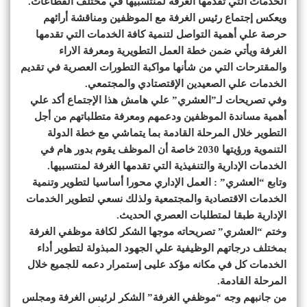
الخدمات التي تقدمها الغرفة لمنتسبيها في مختلف القطاعات.
ويعكس إجتماع رئيس الغرفة مع الموظفين ومناقشة أرائهم
حرصة علي أهمية التواصل لتنمية كافة الخدمات التي تقدمها
الغرفة ويأتي ضمن خطة العمل التطويرية ومعرفة الاراء
والمقترحات التي من شأنها مواكبة التطورات العصرية في تقديم
الخدمات علي الصعيدين الإقتصتادي والمجتمعي.
وفي تصريحات لـ”العشري” علي هامش هذا الإجتماع أكد علي
أهمية مساندة الموظفين ودعمهم ومعرفة متطلباتهم من أجل
التطوير خلال المرحلة القادمة بما يتماشي مع خطة الدولة
التنموية ورؤيتها 2030 خاصة أن الموظف يقوم بدور هام في
الخدمات الإدارية والتنفيذية التي تقدمها الغرفة لمنتسبيها.
وتابع “العشري” : العمل الإداري محورا أساسيا لتطوير وتنمية
الخدمات الاقتصادية والمجتمعية ولذلك نسعي لتطوير الخدمات
الإدارية طبقا لمتطلبات العصري الحديث.
وختم “العشري” تصريحاته موجها الشكر لكافة موظفي الغرفة
بمختلف درجاتهم الوظيفية علي الجهود المبذولة لتطوير أداء
الخدمات كل في مكانه مؤكد عليى إستمرار دعمه للجميع خلال
المرحلة القادمة.
من جانبهم وجه “موظفي الغرفة” الشكر لرئيس الغرفة ومجلس