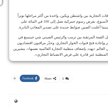
ات التجارية بين واشنطن وبكين، واحدة من أكثر مراحلها توتراً
منذ أعوام؛ فقد هدّد الرئيس الأميركي دونالد ترمب هذا الأسبوع، بفرض رسوم جمركية تصل إلى 100 في المائة على
ينما أعلنت الصين ضوابط جديدة على تصدير المعادن النادرة.
ل القمة المرتقبة بين ترمب والرئيس الصيني شي جينبينغ في
ر وإعادة فتح قنوات الحوار التجاري. وحذّر مراقبون اقتصاديون
 العالم «يهدد بإضعاف منظمة التجارة العالمية نفسها»، مشيرين
 المنظمة غير قادرة على فرض الانضباط التجاري».
Facebook
Share
1