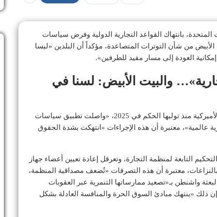
ت المتحدة، بانتهاك القواعد التجارية الدولية وفرض سياسات
ت الأبيض من شأن التوترات المتصاعدة، مؤكداً أن البلدين «ليسا
مكانية العودة إلى مسار مفيد للطرفين».
جارية»… والبيت الأبيض: لسنا في
وقالت بعثة الصين في بيان صادر من جنيف، إن الإدارة الأميركية منذ توليها الحكم في 2025، «واصلت تطبيق سياسات
رية عالمية»، معتبرة أن هذه الإجراءات «انتهكت بشدة الحقوق
تحكيم التابعة لمنظمة التجارة، وتعرقل إعادة تعيين أعضاء جهاز
النزاعات، معتبرة أن هذه التصرفات «تُضعف مصداقية المنظمة،
البعثة واشنطن بـ«تصعيد ممارساتها التنمرية عبر العقوبات
ة إن ذلك «ينتهك مبادئ السوق الحرة والمنافسة العادلة بشكل