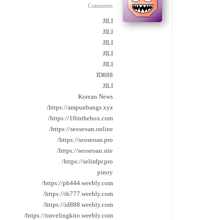
Comments
JILI
JILI
JILI
JILI
JILI
ID888
JILI
Korean News
https://ampunbangs.xyz/
https://10inthebox.com/
https://seoseoan.online/
https://seoseoan.pro/
https://seoseoan.site/
https://selirdpr.pro/
pinoy
https://ph444.weebly.com/
https://th777.weebly.com/
https://id888.weebly.com/
https://travelingkito.weebly.com/