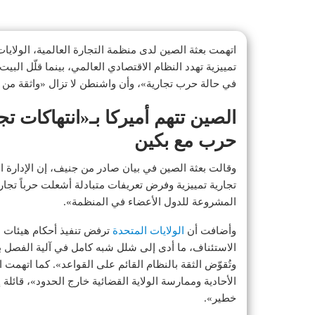
اتهمت بعثة الصين لدى منظمة التجارة العالمية، الولايا
تمييزية تهدد النظام الاقتصادي العالمي، بينما قلّل البي
في حالة حرب تجارية»، وأن واشنطن لا تزال «واثقة من إ
الصين تتهم أميركا بـ«انتهاكات ت
حرب مع بكين
تجارية تمييزية وفرض تعريفات متبادلة أشعلت حرباً تجا
المشروعة للدول الأعضاء في المنظمة».
وأضافت أن
الولايات المتحدة
ترفض تنفيذ أحكام هيئات ال
الاستئناف، ما أدى إلى شلل شبه كامل في آلية الفصل ب
وتُقوّض الثقة بالنظام القائم على القواعد». كما اتهمت 
الأحادية وممارسة الولاية القضائية خارج الحدود»، قائل
خطير».