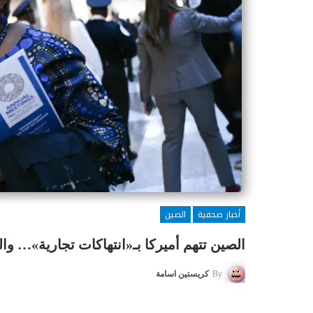
أخبار صحفية
الصين
الصين تتهم أميركا بـ«انتهاكات تجارية»… و
By
كريستين اسامة