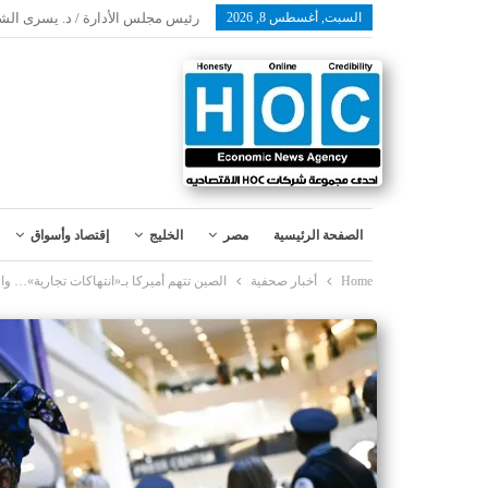
السبت, أغسطس 8, 2026
رئيس مجلس الأدارة / د. يسرى الش
الصفحة الرئيسية
مصر
الخليج
إقتصاد وأسواق
Home
أخبار صحفية
الصين تتهم أميركا بـ«انتهاكات تجارية»… و