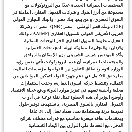
المجتمعات العمرانية الجديدة عددًا من البروتوكولات مع
مجموعة من أبرز البنوك و شركات التمويل العقارى العاملة في
السوق المصري، و من بينها بنك مصر ، والبنك التجاري الدولى
(CIB)، وبنك قطر الوطنى – مصر ( QNB- مصر ) ، وشركة
العربي الأفريقي الدولي للتمويل العقاري (AAIMF)، وذلك
لتفعيل منظومة التمويل العقاري الحر للوحدات السكنية
والإدارية والتجارية المملوكة لهيئة المجتمعات العمرانية.
وأكد المهندس شريف الشربيني وزير الإسكان والمرافق
والمجتمعات العمرانية، أن هذه البروتوكولات تأتي ضمن رؤية
الوزارة لتوسيع نطاق التعاون بين الدولة والمؤسسات المالية ،
بما يحقق التكامل في دعم جهود الدولة لتمكين المواطنين من
التملك، وتنشيط حركة السوق العقارية، وجذب استثمارات
محلية وأجنبية تسهم في تعزيز موارد الدولة ودفع عجلة الاقتصاد.
وأوضح الوزير أن هذه الخطوة تمثل نقلة نوعية في أدوات
التمويل العقاري بالسوق المصرية، إذ تستهدف توفير حلول
تمويلية مرنة ومستدامة بمدد سداد تصل إلى 20 عامًا،
وبمقدمات تعاقد ميسرة تتناسب مع قدرات مختلف شرائح
الدخل، مع الحفاظ على التوازن بين الأبعاد الاقتصادية