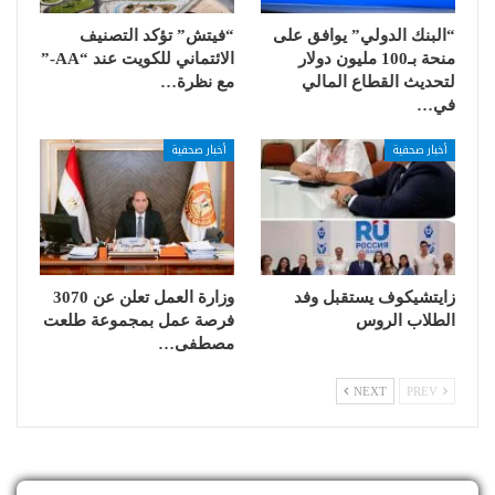
“البنك الدولي” يوافق على
“فيتش” تؤكد التصنيف
منحة بـ100 مليون دولار
الائتماني للكويت عند “AA-”
لتحديث القطاع المالي
مع نظرة…
في…
أخبار صحفية
أخبار صحفية
زايتشيكوف يستقبل وفد
وزارة العمل تعلن عن 3070
الطلاب الروس
فرصة عمل بمجموعة طلعت
مصطفى…
NEXT
PREV