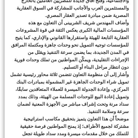
والاجتماعية، وفتح آفاق جديدة للمصريين العاملين بالخارج
والمستثمرين العرب والأجانب للمشاركة في السوق العقارية
المصرية ضمن مبادرة تصدير العقار المصري.
وأضاف المهندس شريف الشربينى أن التعاون مع هذه
المؤسسات المالية الكبرى يعكس الثقة في قوة المشروعات
العقارية التابعة للهيئة واستقرارها القانوني والإداري، كما يتيح
للمؤسسات توجيه التمويل نحو وحدات جاهزة ومكتملة المرافق
في المدن الجديدة، بما يضمن سرعة التنفيذ ويقلل من
الإجراءات التقليدية، ويمكّن المواطنين من تملك وحدات فورية
دون انتظار مراحل البناء أو التسليم.
وأشار إلى أن منظومة التعاون تتضمن ثلاثة محاور رئيسية تشمل
تمويل شراء الوحدات الجاهزة غير المشمولة بمبادرات البنك
المركزي، وإعادة الجدولة الميسرة للعملاء المتعاقدين سابقًا،
وتمويل إعادة البيع للوحدات المسلمة من الهيئة، وذلك بمدد
سداد مرنة وتحت إشراف مباشر من الأجهزة المعنية لضمان
سرعة وسلامة التنفيذ.
موضحاً أن هذا التعاون يتميز بتحقيق مكاسب استراتيجية
مشتركة لجميع الأطراف؛ إذ يمنح المواطنين فرصة حقيقية
للتملك من خلال مقدمات ميسرة ومدد سداد طويلة تجعل