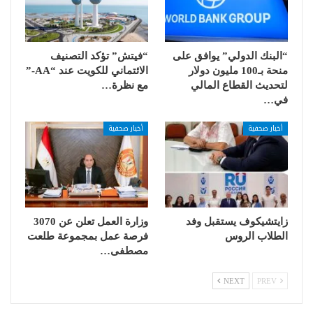
“البنك الدولي” يوافق على
“فيتش” تؤكد التصنيف
منحة بـ100 مليون دولار
الائتماني للكويت عند “AA-”
لتحديث القطاع المالي
مع نظرة…
في…
أخبار صحفية
أخبار صحفية
زايتشيكوف يستقبل وفد
وزارة العمل تعلن عن 3070
الطلاب الروس
فرصة عمل بمجموعة طلعت
مصطفى…
NEXT
PREV