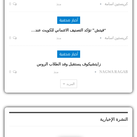
كريستين اسامة
منذ
0
أخبار صحفية
“فيتش” تؤكد التصنيف الائتماني للكويت عند…
كريستين اسامة
منذ
0
أخبار صحفية
زايتشيكوف يستقبل وفد الطلاب الروس
NAGWA RAGAB
منذ
0
المزيد
النشرة الإخبارية