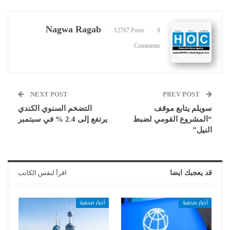
Nagwa Ragab
12767 Posts
0
Comments
NEXT POST
PREV POST
سويلم يتابع موقف
التضخم السنوي الكندي
“المشروع القومي لضبط
يرتفع إلى 2.4 % في سبتمبر
النيل”
قد يعجبك ايضا
اقرأ لنفس الكاتب
أخبار صحفية
أخبار صحفية