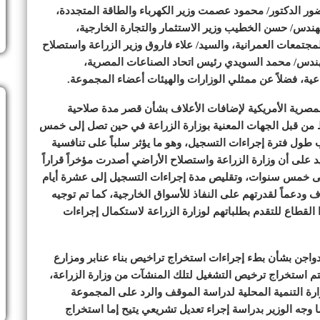
حضور الدكتور/ محمود عصمت وزير الكهرباء والطاقة المتجددة،
ندس/ حسن الخطيب وزير الاستثمار والتجارة الخارجية،
تمعات العمرانية، والسيد/ علاء فاروق وزير الزراعة واستصلاح
مهندس/ محمد السويدي رئيس اتحاد الصناعات المصرية،
اعية، فضلاً عن ممثلي الوزارات والهيئات أعضاء المجموعة.
مصرية الأمريكية لإضافات الأعلاف بشأن قصر مدة صلاحية
ن قبل الجهات المعنية بوزارة الزراعة في حين تصل إلى خمس
 طول فترة إجراءات التسجيل، وهو ما يؤثر سلباً على تنافسية
 على أن وزارة الزراعة واستصلاح الأراضي أصدرت مؤخراً قراراً
لى خمس سنوات، وتقليص مدة إجراءات التسجيل إلى عشرة أيام
دعماً لقدرتهم على النفاذ للأسواق الخارجية، كما تم توجيه
لقطاع للتقدم بطلباتهم لوزارة الزراعة لاستكمال إجراءات
دواجن بشأن بطء إجراءات استخراج تراخيص بناء عنابر ومزارع
يتم استخراج ترخيص التشغيل لتلك المنشآت من وزارة الزراعة،
رة التنمية المحلية لدراسة الموقف والرد على المجموعة
 وجه الوزير بدراسة إجراء تعديل تشريعي يتيح إما استخراج