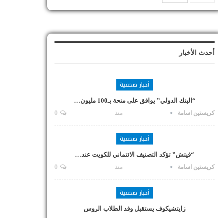
أحدث الأخبار
أخبار صحفية
“البنك الدولي” يوافق على منحة بـ100 مليون…
كريستين اسامة
منذ
0
أخبار صحفية
“فيتش” تؤكد التصنيف الائتماني للكويت عند…
كريستين اسامة
منذ
0
أخبار صحفية
زايتشيكوف يستقبل وفد الطلاب الروس