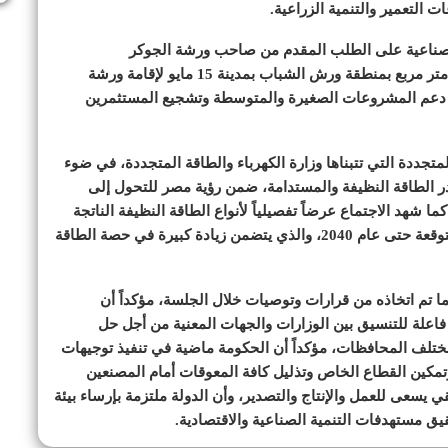
ت التعمير والتنمية الزراعية.
لصناعية على الطلب المقدم من صاحب ورشة الجوكر
للمصنوعات الجلدية لتخصيص قطعة أرض بمساحة 300 متر مربع بمنطقة ورش الشباب بمدينة 15 مايو لإقامة ورشة
ى دعم المشروعات الصغيرة والمتوسطة وتشجيع المستثمرين
تجددة التي تتبناها وزارة الكهرباء والطاقة المتجددة، في ضوء
ادر الطاقة النظيفة والمستدامة، ضمن رؤية مصر للتحول إلى
ما شهد الاجتماع عرضاً تفصيلياً لأنواع الطاقة النظيفة الناتجة
عن الرياح والطاقة الشمسية وتطورات مزيج الطاقة المتوقعة حتى عام 2040، والذي يتضمن زيادة كبيرة في حصة الطاقة
ا تم اتخاذه من قرارات وتوصيات خلال الجلسة، مؤكداً أن
 فاعلة للتنسيق بين الوزارات والجهات المعنية من أجل حل
ختلف المحافظات، مؤكداً أن الحكومة ماضية في تنفيذ توجيهات
مكين القطاع الخاص وتذليل كافة المعوقات أمام المصنعين
 يسعى للعمل والإنتاج والتصدير، وأن الدولة ملتزمة بإرساء بيئة
يق مستهدفات التنمية الصناعية والاقتصادية.