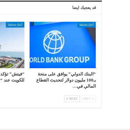
قد يعجبك ايضا
أخبار صحفية
أخبار صحفية
“البنك الدولي” يوافق على منحة
“فيتش” تؤكد ا
بـ100 مليون دولار لتحديث القطاع
للكويت عند “AA-” مع نظرة…
المالي في…
NEXT
PREV