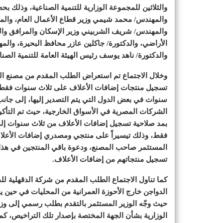
والثلاثين للمجموعة الوزارية للتنمية الصناعية، وذلك ب
والمهندس/ محمد شيمي وزير قطاع الأعمال العام، والمه
والمهندس/ شريف الشربيني وزير الإسكان والمرافق والمج
الأراضي، والدكتورة/ جاكلين عازر محافظ البحيرة، وال
والدكتورة/ ناهد يوسف رئيس الهيئة العامة للتنمية الصن
وخلال الاجتماع تم استعراض الطلب المقدم من مصنع ال
تسجيل منتجات إضافات الأعلاف على ثلاث سنوات فقط م
سنوات في بعض الدول التي يتم التصدير إليها، إلى جانب
الشركات المصرية في الأسواق الخارجية، حيث تم التأكيد
بمد صلاحية تسجيل إضافات الأعلاف من ثلاث سنوات إ
فقط، وذلك تيسيراً على منتجي ومصدري إضافات الأعلاف و
المستثمر صاحب المصنع، ودعوة باقي المنتجين في هذا ا
تسجيل منتجاتهم من إضافات الأعلاف.
كما تناول الاجتماع الطلب المقدم من شركة الدقهلية لل
الدواجن خارج الأحوزة العمرانية من المحليات في حين 
حيث وجّه الوزير المستثمر بالتقدم بطلب رسمي إلى وزا
الوزارية بشأن الجهة المختصة بإصدار تلك التراخيص، كما