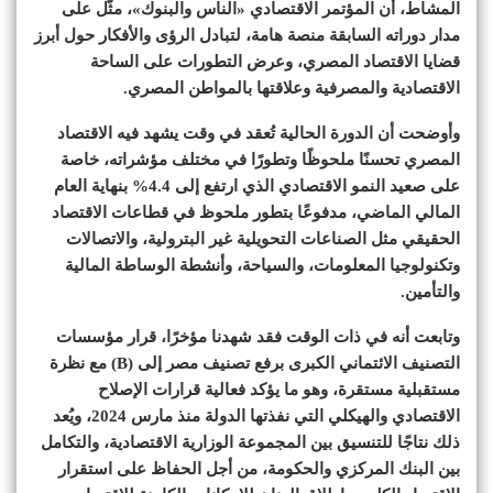
المشاط، أن المؤتمر الاقتصادي «الناس والبنوك»، مثّل على
مدار دوراته السابقة منصة هامة، لتبادل الرؤى والأفكار حول أبرز
قضايا الاقتصاد المصري، وعرض التطورات على الساحة
الاقتصادية والمصرفية وعلاقتها بالمواطن المصري.
وأوضحت أن الدورة الحالية تُعقد في وقت يشهد فيه الاقتصاد
المصري تحسنًا ملحوظًا وتطورًا في مختلف مؤشراته، خاصة
على صعيد النمو الاقتصادي الذي ارتفع إلى 4.4% بنهاية العام
المالي الماضي، مدفوعًا بتطور ملحوظ في قطاعات الاقتصاد
الحقيقي مثل الصناعات التحويلية غير البترولية، والاتصالات
وتكنولوجيا المعلومات، والسياحة، وأنشطة الوساطة المالية
والتأمين.
وتابعت أنه في ذات الوقت فقد شهدنا مؤخرًا، قرار مؤسسات
التصنيف الائتماني الكبرى برفع تصنيف مصر إلى (B) مع نظرة
مستقبلية مستقرة، وهو ما يؤكد فعالية قرارات الإصلاح
الاقتصادي والهيكلي التي نفذتها الدولة منذ مارس 2024، ويُعد
ذلك نتاجًا للتنسيق بين المجموعة الوزارية الاقتصادية، والتكامل
بين البنك المركزي والحكومة، من أجل الحفاظ على استقرار