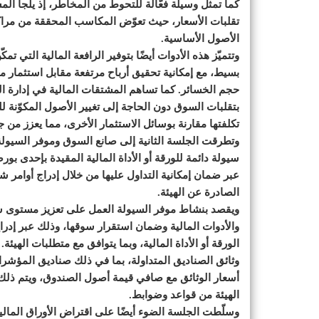
كما تمثل وسيلة فعّالة للتحوط من المخاطر، إذ يلجأ الم
تقلبات الأسعار، حيث تعوّض المكاسب المحققة من مراكز
الأصول الأساسية.
وتتميّز هذه الأدوات أيضًا بتوفير الرافعة المالية التي
بسيط، مع إمكانية تحقيق أرباح مرتفعة مقابل استثمار
حجم الخسائر. كما تساهم المشتقات المالية في إدارة الم
بتقلبات السوق دون الحاجة إلى تغيير الأصول المكوّنة 
تكلفتها مقارنة بوسائل الاستثمار الأخرى، مما يعزز من جا
وتطرقت الجلسة الثانية إلى صانع السوق وموفر السيول
سيولة دائمة للورقة أو الأداة المالية المقيدة بإحدى بور
عبر ضمان إمكانية التداول عليها من خلال إدراج أوامر 
الصادرة عن الهيئة.
ويقصد بنشاط موفر السيولة العمل على تعزيز مستوى سيول
والأدوات المالية وضمان استقرار سوقها، وذلك عبر إدراج
الورقة أو الأداة المالية، وبما يتوافق مع متطلبات الهيئ
وثائق الصناديق المتداولة، بما في ذلك صناديق المؤشر
أسعار الوثائق مع صافي قيمة أصول الصندوق، ويتم ذلك م
الهيئة من قواعد وضوابط.
وسلّطت الجلسة الضوء أيضًا على اقتراض الأوراق المالية 