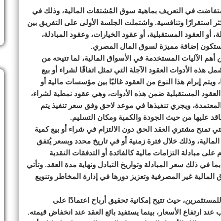
تفاضت في التعريف بماهية سوق المُشتقات المالية، وذلك في
 استقرارًا وتنافسية. واشتملت الجلسة الأولى على التفريق بين
، أو العقود المستقبلية، أو عقود الخيارات، وعقود المبادلة،
ستكون إضافة مميزة لسوق المال المصري.
ن أهم الآليات المستخدمة في الأسواق المالية، لما تتيحه من
 هذه الأدوات العقود الآجلة التي تمثل اتفاقًا لشراء أو بيع
م إبرام هذا النوع من العقود غالبًا بين مؤسسات مالية أو
ج العقود المستقبلية ضمن هذه الأدوات، وهي عقود نمطية لشراء،
ية المعتمدة، ويجري تنفيذها في موعد لاحق وفق سعر تنفيذ يتم
اقد عليها من حيث الجودة والكمية ومكان التسليم.
لتي تمنح مشتري العقد الحق دون الالتزام في شراء أو بيع كمية
المالية، وذلك خلال فترة زمنية أو في تاريخ محدد وبسعر يُتفق
 على مبادلة التزامات مالية كالفائدة أو التدفقات النقدية
بما في ذلك سعر المبادلة وتواريخ التبادل ونهاية مدة العقد. وتأتي
المالية غير المصرفية وتعزيز دورها في إدارة المخاطر وتنويع
لمستثمرين، حيث تتيح إمكانية تحقيق أرباح اعتمادًا على
د ارتفاع الأسعار، بينما يستفيد بائع العقد عند انخفاض قيمته.