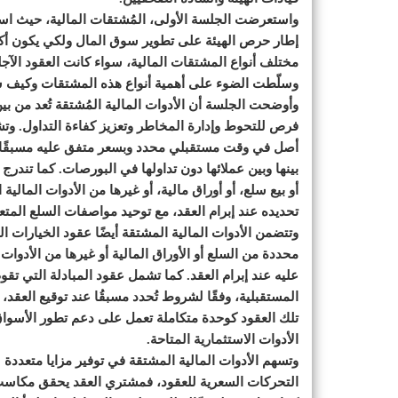
واستعرضت الجلسة الأولى، المُشتقات المالية، حيث اس
إطار حرص الهيئة على تطوير سوق المال ولكي يكون أكثر
مختلف أنواع المشتقات المالية، سواء كانت العقود الآجلة
وسلّطت الضوء على أهمية أنواع هذه المشتقات وكيف 
وأوضحت الجلسة أن الأدوات المالية المُشتقة تُعد من بي
فرص للتحوط وإدارة المخاطر وتعزيز كفاءة التداول. وتشمل
أصل في وقت مستقبلي محدد وبسعر متفق عليه مسبقًا، ويت
بينها وبين عملائها دون تداولها في البورصات. كما تندر
أو بيع سلع، أو أوراق مالية، أو غيرها من الأدوات المال
تحديده عند إبرام العقد، مع توحيد مواصفات السلع المتع
وتتضمن الأدوات المالية المشتقة أيضًا عقود الخيارات ا
محددة من السلع أو الأوراق المالية أو غيرها من الأدوات 
عليه عند إبرام العقد. كما تشمل عقود المبادلة التي تقوم
المستقبلية، وفقًا لشروط تُحدد مسبقُا عند توقيع العقد، 
تلك العقود كوحدة متكاملة تعمل على دعم تطور الأسواق 
الأدوات الاستثمارية المتاحة.
وتسهم الأدوات المالية المشتقة في توفير مزايا متعددة ل
التحركات السعرية للعقود، فمشتري العقد يحقق مكاسب عن