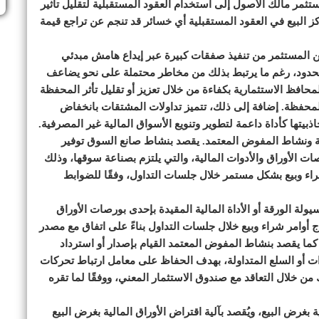
ستثمر مالك الأصول إلى استخدام العقود المستقبلية لتقليل تأثير
 البيع في العقود المستقبلية أي خسائر قد تنجم عن تراجع قيمة
 تمكّن المستثمر من تنفيذ صفقات كبيرة عبر إيداع هامش مبدئي
 محدود، رغم ما يرتبط بذلك من مخاطر محتملة على نحو يضاعف
حافظ الاستثمارية بكفاءة من خلال تعزيز أو تقليل تأثر المحفظة
للمحفظة. إضافة إلى ذلك، تتميز تداولات المشتقات بانخفاض
ذبيتها كأداة داعمة لتطوير وتنويع الأسواق المالية غير المصرفية.
ة ونشاط المفوض المعتمد. يقصد بنشاط صانع السوق توفير
صات الأوراق والأدوات المالية، والتي يلتزم بصناعة سوقها، وذلك
شراء وبيع بشكل مستمر خلال جلسات التداول، وفقًا للضوابط
ة الورقة أو الأداة المالية المقيدة بإحدى بورصات الأوراق
 أوامر شراء وبيع خلال جلسات التداول بناءً على اتفاق مع مصدر
ة. كما يقصد بنشاط المفوض المعتمد القيام بإصدار أو استرداد
ات أو السلع المتداولة، بهدف الحفاظ على معامل ارتباط تحركات
ن خلال التعاقد مع صندوق الاستثمار المعني، ووفقًا لما تقره
بغرض البيع، ويُقصد بآلية اقتراض الأوراق المالية بغرض البيع