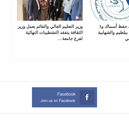
تسليم 17 تانك حفظ أسماك و3
وزير التعليم العالي والقائم بعمل وزير
بلطيم والشهابية
الثقافة يتفقد التشطيبات النهائية
ي
لفرع جامعة…
Facebook
Join us on Facebook