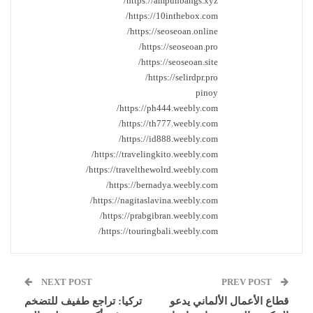
https://ampunbangs.xyz/
https://10inthebox.com/
https://seoseoan.online/
https://seoseoan.pro/
https://seoseoan.site/
https://selirdpr.pro/
pinoy
https://ph444.weebly.com/
https://th777.weebly.com/
https://id888.weebly.com/
https://travelingkito.weebly.com/
https://travelthewolrd.weebly.com/
https://bernadya.weebly.com/
https://nagitaslavina.weebly.com/
https://prabgibran.weebly.com/
https://touringbali.weebly.com/
NEXT POST
PREV POST
قطاع الأعمال الألماني يدعو
تركيا: تراجع طفيف للتضخم