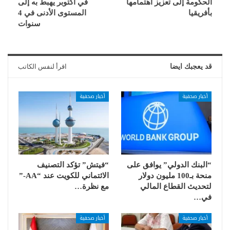
الحكومة إلى تعزيز اهتمامها
في أكتوبر يهبط به إلى
بأفريقيا
المستوى الأدنى في 4
سنوات
قد يعجبك ايضا
اقرأ لنفس الكاتب
أخبار صحفية
أخبار صحفية
“البنك الدولي” يوافق على
“فيتش” تؤكد التصنيف
منحة بـ100 مليون دولار
الائتماني للكويت عند “AA-”
لتحديث القطاع المالي
مع نظرة…
في…
أخبار صحفية
أخبار صحفية