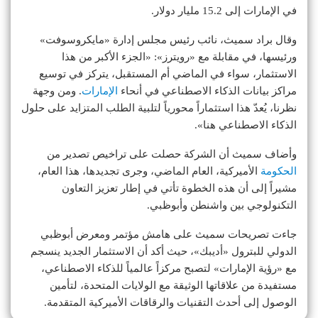
في الإمارات إلى 15.2 مليار دولار.
وقال براد سميث، نائب رئيس مجلس إدارة «مايكروسوفت»
ورئيسها، في مقابلة مع «رويترز»: «الجزء الأكبر من هذا
الاستثمار، سواء في الماضي أم المستقبل، يتركز في توسيع
مراكز بيانات الذكاء الاصطناعي في أنحاء
الإمارات
. ومن وجهة
نظرنا، يُعدّ هذا استثماراً محورياً لتلبية الطلب المتزايد على حلول
الذكاء الاصطناعي هنا».
وأضاف سميث أن الشركة حصلت على تراخيص تصدير من
الحكومة
الأميركية، العام الماضي، وجرى تجديدها، هذا العام،
مشيراً إلى أن هذه الخطوة تأتي في إطار تعزيز التعاون
التكنولوجي بين واشنطن وأبوظبي.
جاءت تصريحات سميث على هامش مؤتمر ومعرض أبوظبي
الدولي للبترول «أديبك»، حيث أكد أن الاستثمار الجديد ينسجم
مع «رؤية الإمارات» لتصبح مركزاً عالمياً للذكاء الاصطناعي،
مستفيدة من علاقاتها الوثيقة مع الولايات المتحدة، لتأمين
الوصول إلى أحدث التقنيات والرقاقات الأميركية المتقدمة.