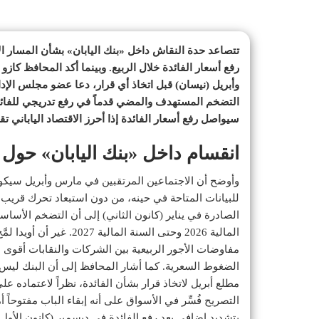
تتصاعد حدة النقاش داخل «بنك اليابان» بشأن المسار ال
رفع أسعار الفائدة خلال الربيع. وبينما أكد المحافظ كازو 
وأبريل (نيسان) قبل اتخاذ أي قرار، دعا عضو مجلس الإدا
التضخم المستهدف والمضي قدماً في رفع تدريجي للفائدة.
سيواصل رفع أسعار الفائدة إذا أحرز الاقتصاد الياباني تق
انقسام داخل «بنك اليابان» حول و
وأوضح أن الاجتماعين المرتقبين في مارس وأبريل سيكونان
للبيانات المتاحة في حينه، من دون استبعاد تحرك قريب
المالية 2026 وحتى السنة ا
مفاوضات الأجور الربيعية بين الشركات والنقابات أقوى 
الضغوط السعرية. كما أشار المحافظ إلى أن البنك ليس
مطلع أبريل لاتخاذ قرار بشأن الفائدة، نظراً لاعتماده
التصريح فُسِّر في الأسواق على أنه إبقاء الباب مفتوحا