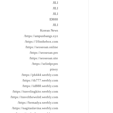
JILI
JILI
JILI
ID888
JILI
Korean News
https://ampunbangs.xyz/
https://10inthebox.com/
https://seoseoan.online/
https://seoseoan.pro/
https://seoseoan.site/
https://selirdpr.pro/
pinoy
https://ph444.weebly.com/
https://th777.weebly.com/
https://id888.weebly.com/
https://travelingkito.weebly.com/
https://travelthewolrd.weebly.com/
https://bernadya.weebly.com/
https://nagitaslavina.weebly.com/