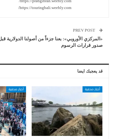
https://prabgibran.weebly.com/
https://touringbali.weebly.com/
PREV POST
«المركزي الأوروبي»: بعنا جزءاً من أصولنا الدولارية قبل
صدور قرارات الرسوم
قد يعجبك ايضا
أخبار صحفية
أخبار صحفية