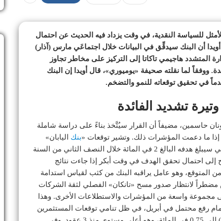
أمثل للسياسة النقدية، في وقت يزداد فيه الحديث عن احتمال
أويدا أن البنك سيدقِّق في البيانات خلال اجتماعَي مارس (آذار)
رة المتشدد هاجيمي تاكاتا إلى التركيز على مخاطر تجاوز
 ووفقاً لما نقلته صحيفة «يوميوري»، قال أويدا إن البنك
دماً في تحقيق توقعاته للنمو والتضخم.
تيرة تشديد الفائدة
 حاسمين، مضيفاً أن القرار سيُتَّخذ بناءً على دراسة شاملة
 إذا ما دعمت المؤشرات ذلك. وتشير توقعات «
بنك
اليابان»
الصادرة في يناير (كانون الثاني) إلى أن التضخم الأساسي سيبلغ هدفه البالغ 2 في المائة خلال النصف الثاني من السنة
لمالية 2027. غير أن أويدا لمَّح إلى احتمال تحقق الهدف في وقت أبكر إذا جاءت نتائج
من المتوقع، وهو عامل يراقبه البنك من كثب لقياس استدامة
 مضطراً لانتظار صدور مسح «تانكان» الفصلي لثقة الشركات
 على مجموعة واسعة من المؤشرات والاستطلاعات الأخرى. وهذا
ً أمام رفع محتمل في أبريل، في ظل تنامي توقعات المستثمرين
بتشديد إضافي بعد رفع الفائدة في ديسمبر (كانون الأول) إلى 0.75 في المائة، وهو أعلى مستوى منذ 3 عقود. وفي