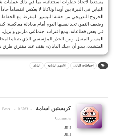
مستعداً لاتخاذ خطوات استثنائية، بما في ذلك عمليات
التباين في النبرة بين أويدا وتاكاتا لا يعكس انقساماً ح
الخروج التدريجي من حقبة التيسير المفرط مع الحفاظ عل
وضعف النمو، تجد نفسها اليوم أمام معادلة معاكسة: كيف
في بعض قطاعاته. ومع اقتراب اجتماعَي مارس وأبريل، س
المسار المقبل. وبين الحذر المؤسسي الذي يتبناه المحاف
المتشدد، يبدو أن «بنك اليابان» يقف عند مفترق طرق د
احتياطات اليابان
الأسهم اليابانية
اليابان
كريستين اسامة
0
3763 Posts
Comments
JILI
JILI