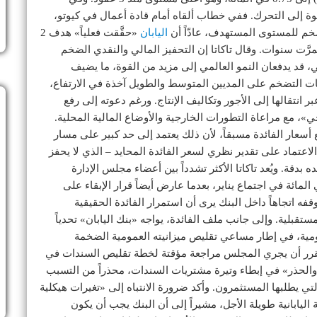
دعوة إلى التحرك. ففي خطاب ألقاه أمام قادة أعمال في كيوتو،
خم للمستوى المستهدف، عادّاً أن
اليابان
«حقَّقت فعلياً» هدف 2
مرَّت سنوات. وقال تاكاتا إن التحفيز المالي والنقدي الضخم
، قد يدفعان النمو العالمي إلى مزيد من القوة، ما يضيف
ات التضخم على المديين المتوسط والطويل آخذة في الارتفاع،
عبر انتقالها إلى الأجور وتكاليف الإنتاج. ورغم دعوته إلى رفع
جي»، مع مراعاة التطورات الخارجية والأوضاع المالية المحلية.
أسعار الفائدة مسبقاً، لأن ذلك يعتمد إلى حد كبير على مسار
لاعتماد على تقدير نظري لسعر الفائدة المحايد – الذي لا يحفز
ه بدقة. ويُعد تاكاتا الأكثر تشدداً بين أعضاء مجلس الإدارة
، وكان قد اقترح دون جدوى رفع الفائدة إلى 1 في المائة في اجتماع يناير، بعدما عارض أيضاً قرار الإبقاء على
فه اتجاهاً داخل البنك يرى أن استمرار الفائدة الحقيقية
ستقبلية. وإلى جانب ملف الفائدة، يواجه «بنك اليابان» تحدياً
ومية، في إطار مساعي تقليص ميزانيته العمومية الضخمة
مقرر أن يجري المجلس مراجعة مؤقتة لخطة تقليص السندات في
ني والحذر» في إبطاء وتيرة مشتريات السندات، محذراً من التسبب
ي يطلبها المستثمرون. وأكد ضرورة الانتباه إلى «تغيرات هيكلية
ابانية طويلة الأجل، مشيراً إلى أن البنك يجب أن يكون