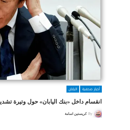
أخبار صحفية
اليابان
انقسام داخل «بنك اليابان» حول وتيرة تشديد
By
كريستين اسامة