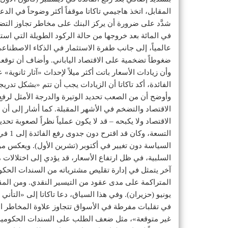
المقابل، اتخذ هاجيمي تاكاتا موقفاً أكثر وضوحاً في ال
شدَّد على ضرورة أن يركز البنك على مخاطر تجاوز التض
في المائة بعد خروجها من حالة الركود الطويلة التي است
عالمياً، إلى جانب طفرة الاستثمار في الذكاء الاصطناعي
ضغوطاً تضخمية على الاقتصاد الياباني. وأضاف أن توقع
وأن زيادات الأسعار باتت أكثر ميلاً لإحداث «آثار ثانوية» 
الفائدة، أكد تاكاتا أن الزيادات يجب أن تتم «بشكل تدري
وأوضح أن من الصعب تحديد الوتيرة والدرجة الأمثل لرفع 
الاقتصاد والتضخم في الأشهر المقبلة. كما أشار إلى أن ا
الاقتصاد ولا يكبحه – قد لا يكون عملياً نظراً لصعوبة تحديد
التسعة
السياسة دون تغيير في أكتوبر (تشرين الأول). ويعكس موق
السلبية، في ظل ارتفاع الأسعار، قد يؤدي إلى اختلالات م
آخر يتمثل في إدارة تقليص مشترياته من السندات الحك
المتراكمة على مدى عقود من التيسير النقدي. ومن ال
يونيو (حزيران). وفي هذا السياق، دعا تاكاتا إلى «التأ
في تقلبات مفرطة في الأسواق تتجاوز علاوة المخاطر الت
غير متوقعة»، مثل ضعف الطلب على السندات الحكومية الي