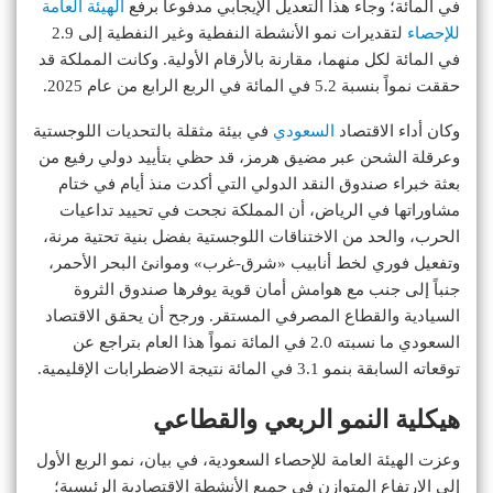
في المائة؛ وجاء هذا التعديل الإيجابي مدفوعاً برفع
الهيئة العامة
للإحصاء
لتقديرات نمو الأنشطة النفطية وغير النفطية إلى 2.9
في المائة لكل منهما، مقارنة بالأرقام الأولية. وكانت المملكة قد
حققت نمواً بنسبة 5.2 في المائة في الربع الرابع من عام 2025.
وكان أداء الاقتصاد
السعودي
في بيئة مثقلة بالتحديات اللوجستية
وعرقلة الشحن عبر مضيق هرمز، قد حظي بتأييد دولي رفيع من
بعثة خبراء صندوق النقد الدولي التي أكدت منذ أيام في ختام
مشاوراتها في الرياض، أن المملكة نجحت في تحييد تداعيات
الحرب، والحد من الاختناقات اللوجستية بفضل بنية تحتية مرنة،
وتفعيل فوري لخط أنابيب «شرق-غرب» وموانئ البحر الأحمر،
جنباً إلى جنب مع هوامش أمان قوية يوفرها صندوق الثروة
السيادية والقطاع المصرفي المستقر. ورجح أن يحقق الاقتصاد
السعودي ما نسبته 2.0 في المائة نمواً هذا العام بتراجع عن
توقعاته السابقة بنمو 3.1 في المائة نتيجة الاضطرابات الإقليمية.
هيكلية النمو الربعي والقطاعي
وعزت الهيئة العامة للإحصاء السعودية، في بيان، نمو الربع الأول
إلى الارتفاع المتوازن في جميع الأنشطة الاقتصادية الرئيسية؛