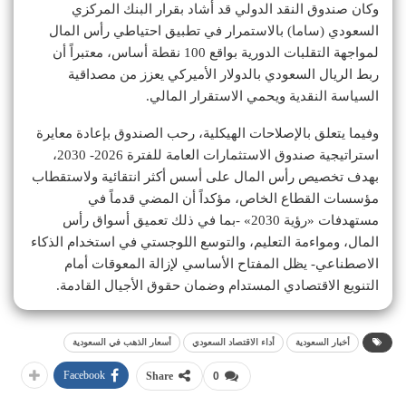
وكان صندوق النقد الدولي قد أشاد بقرار البنك المركزي
السعودي (ساما) بالاستمرار في تطبيق احتياطي رأس المال
لمواجهة التقلبات الدورية بواقع 100 نقطة أساس، معتبراً أن
ربط الريال السعودي بالدولار الأميركي يعزز من مصداقية
السياسة النقدية ويحمي الاستقرار المالي.
وفيما يتعلق بالإصلاحات الهيكلية، رحب الصندوق بإعادة معايرة
استراتيجية صندوق الاستثمارات العامة للفترة 2026- 2030،
بهدف تخصيص رأس المال على أسس أكثر انتقائية ولاستقطاب
مؤسسات القطاع الخاص، مؤكداً أن المضي قدماً في
مستهدفات «رؤية 2030» -بما في ذلك تعميق أسواق رأس
المال، ومواءمة التعليم، والتوسع اللوجستي في استخدام الذكاء
الاصطناعي- يظل المفتاح الأساسي لإزالة المعوقات أمام
التنويع الاقتصادي المستدام وضمان حقوق الأجيال القادمة.
أخبار السعودية
أداء الاقتصاد السعودي
أسعار الذهب في السعودية
Facebook
Share
0