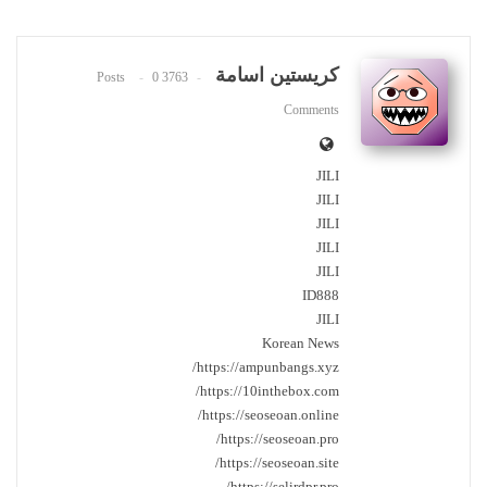
كريستين اسامة
0
3763 Posts
Comments
JILI
JILI
JILI
JILI
JILI
ID888
JILI
Korean News
https://ampunbangs.xyz/
https://10inthebox.com/
https://seoseoan.online/
https://seoseoan.pro/
https://seoseoan.site/
https://selirdpr.pro/