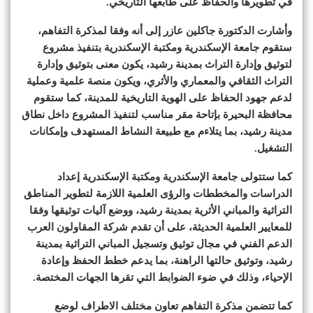
في تطويرها والحفاظ على طابعها التاريخي.
وأشارت الدكتورة جاكلين عازر إلى أنه وفقا لمذكرة التفاهم،
ستقوم جامعة الإسكندرية ومكتبة الإسكندرية بتنفيذ مشروع
لتوثيق وإدارة التراث بمدينة رشيد، يكون معنى بتوثيق وإدارة
التراث الثقافي والمعماري والأثري، ويكون منصة علمية وعملية
لدعم جهود الحفاظ على الهوية التاريخية للمدينة، كما ستقوم
محافظة البحيرة بإتاحة مقر مناسب لتنفيذ المشروع داخل نطاق
مدينة رشيد، بما يتلاءم مع طبيعة النشاط المستهدف وإمكانات
التشغيل.
كما ستتولى جامعة الإسكندرية ومكتبة الإسكندرية إعداد
الدراسات والمخططات والرؤى العلمية اللازمة لتطوير المناطق
التراثية والمباني الأثرية بمدينة رشيد، ووضع آليات توثيقها وفقا
للمعايير العلمية الحديثة، على أن تقدم شركة المقاولون العرب
الدعم الفني في مجال توثيق وتسجيل المباني التراثية بمدينة
رشيد، وتوثيق حالتها الراهنة، بما يدعم خطط الحفظ وإعادة
الإحياء، وذلك في ضوء الضوابط التي تقرها الجهات المختصة.
كما تتضمن مذكرة التفاهم تعاون مختلف الاطراف لوضع