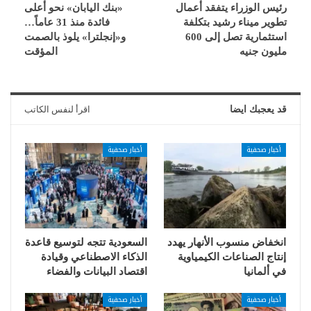
رئيس الوزراء يتفقد أعمال
«بنك اليابان» نحو أعلى
تطوير ميناء رشيد بتكلفة
فائدة منذ 31 عاماً…
استثمارية تصل إلى 600
و«إنجلترا» يلوذ بالصمت
مليون جنيه
المؤقت
قد يعجبك ايضا
اقرأ لنفس الكاتب
أخبار صحفية
أخبار صحفية
انخفاض منسوب الأنهار يهدد
السعودية تتجه لتوسيع قاعدة
إنتاج الصناعات الكيمياوية
الذكاء الاصطناعي وقيادة
في ألمانيا
اقتصاد البيانات والفضاء
أخبار صحفية
أخبار صحفية