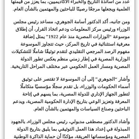
عدد من أساتذة التاريخ والخبراء الأكاديميين، بما يعزز من قيمتها
العلمية ويجعلها مرجعًا رصينًا للباحثين والمهتمين بالشأن العام.
ومن جانبه، أكد الدكتور أسامة الجوهري، مساعد رئيس مجلس
الوزراء ورئيس مركز المعلومات ودعم اتخاذ القرار، أن إطلاق
موسوعة “الوزارات المصرية منذ عام 1922” يمثل إضافة
معرفية استثنائية في تاريخ المركز، حيث تتجاوز الموسوعة
مفهوم الرصد المرجعي التقليدي لتقدم توثيقًا شاملًا للتشكيلات
الوزارية المصرية في إطار زمني منظم يعكس تطور الدولة
المصرية ومسار العمل الحكومي عبر مختلف المراحل التاريخية.
وأشار “الجوهري” إلى أن الموسوعة لا تقتصر على توثيق
أسماء الحكومات والوزراء، بل تقدم سجلًا مؤسسيًا متكاملًا
لتطور الجهاز الإداري للدولة المصرية، بما يسهم في إتاحة
المعرفة وتعزيز الوعي بتاريخ الإدارة الحكومية المصرية، ويدعم
الباحثين وصناع السياسات والمهتمين بالشأن العام.
وأشاد الدكتور مصطفى مدبولي، رئيس مجلس الوزراء، بالجهود
المبذولة في إعداد هذا العمل التوثيقي بما يليق بتاريخ الدولة
المصرية ومؤسساتها العريقة، مؤكدًا أن حماية الذاكرة الوطنية