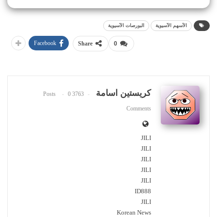
الأسهم الآسيوية
البورصات الآسيوية
Facebook
Share
0
كريستين اسامة
0
3763 Posts
Comments
JILI
JILI
JILI
JILI
JILI
ID888
JILI
Korean News