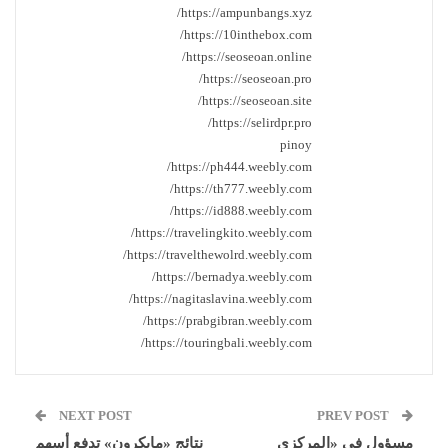
https://ampunbangs.xyz/
https://10inthebox.com/
https://seoseoan.online/
https://seoseoan.pro/
https://seoseoan.site/
https://selirdpr.pro/
pinoy
https://ph444.weebly.com/
https://th777.weebly.com/
https://id888.weebly.com/
https://travelingkito.weebly.com/
https://travelthewolrd.weebly.com/
https://bernadya.weebly.com/
https://nagitaslavina.weebly.com/
https://prabgibran.weebly.com/
https://touringbali.weebly.com/
NEXT POST
PREV POST
مسؤول في «المركزي
نتائج «مايكرون» تدفع أسهم