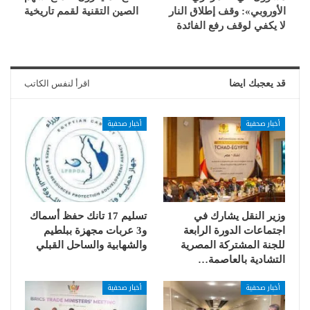
الأوروبي»: وقف إطلاق النار
الصين التقنية لقمم تاريخية
لا يكفي لوقف رفع الفائدة
قد يعجبك ايضا
اقرأ لنفس الكاتب
أخبار صحفية
أخبار صحفية
وزير النقل يشارك في
تسليم 17 تانك حفظ أسماك
اجتماعات الدورة الرابعة
و3 عربات مجهزة ببلطيم
للجنة المشتركة المصرية
والشهابية والساحل القبلي
التشادية بالعاصمة…
أخبار صحفية
أخبار صحفية