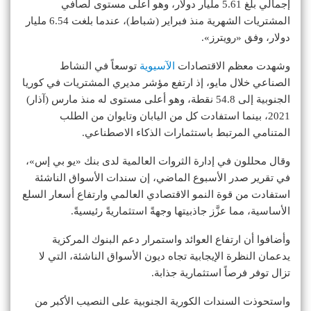
إجمالي بلغ 5.61 مليار دولار، وهو أعلى مستوى لصافي
المشتريات الشهرية منذ فبراير (شباط)، عندما بلغت 6.54 مليار
دولار، وفق «رويترز».
وشهدت معظم الاقتصادات
الآسيوية
توسعاً في النشاط
الصناعي خلال مايو، إذ ارتفع مؤشر مديري المشتريات في كوريا
الجنوبية إلى 54.8 نقطة، وهو أعلى مستوى له منذ مارس (آذار)
2021، بينما استفادت كل من اليابان وتايوان من الطلب
المتنامي المرتبط باستثمارات الذكاء الاصطناعي.
وقال محللون في إدارة الثروات العالمية لدى بنك «يو بي إس»،
في تقرير صدر الأسبوع الماضي، إن سندات الأسواق الناشئة
استفادت من قوة النمو الاقتصادي العالمي وارتفاع أسعار السلع
الأساسية، مما عزَّز جاذبيتها وجهةً استثماريةً رئيسيةً.
وأضافوا أن ارتفاع العوائد واستمرار دعم البنوك المركزية
يدعمان النظرة الإيجابية تجاه ديون الأسواق الناشئة، التي لا
تزال توفر فرصاً استثمارية جذابة.
واستحوذت السندات الكورية الجنوبية على النصيب الأكبر من