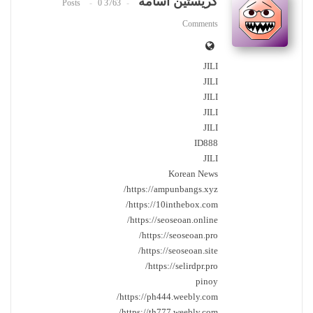
كريستين اسامة
0
3763 Posts
Comments
JILI
JILI
JILI
JILI
JILI
ID888
JILI
Korean News
https://ampunbangs.xyz/
https://10inthebox.com/
https://seoseoan.online/
https://seoseoan.pro/
https://seoseoan.site/
https://selirdpr.pro/
pinoy
https://ph444.weebly.com/
https://th777.weebly.com/