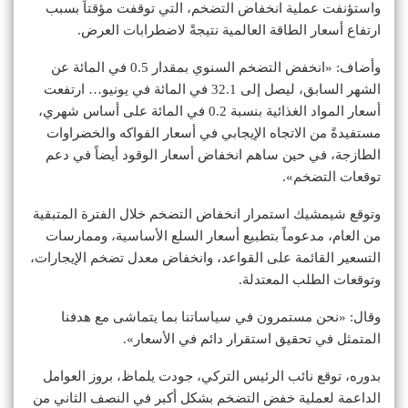
واستؤنفت عملية انخفاض التضخم، التي توقفت مؤقتاً بسبب
ارتفاع أسعار الطاقة العالمية نتيجةً لاضطرابات العرض.
وأضاف: «انخفض التضخم السنوي بمقدار 0.5 في المائة عن
الشهر السابق، ليصل إلى 32.1 في المائة في يونيو… ارتفعت
أسعار المواد الغذائية بنسبة 0.2 في المائة على أساس شهري،
مستفيدةً من الاتجاه الإيجابي في أسعار الفواكه والخضراوات
الطازجة، في حين ساهم انخفاض أسعار الوقود أيضاً في دعم
توقعات التضخم».
وتوقع شيمشيك استمرار انخفاض التضخم خلال الفترة المتبقية
من العام، مدعوماً بتطبيع أسعار السلع الأساسية، وممارسات
التسعير القائمة على القواعد، وانخفاض معدل تضخم الإيجارات،
وتوقعات الطلب المعتدلة.
وقال: «نحن مستمرون في سياساتنا بما يتماشى مع هدفنا
المتمثل في تحقيق استقرار دائم في الأسعار».
بدوره، توقع نائب الرئيس التركي، جودت يلماظ، بروز العوامل
الداعمة لعملية خفض التضخم بشكل أكبر في النصف الثاني من