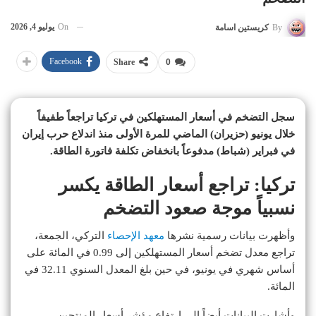
On
يوليو 4, 2026
By
كريستين اسامة
Facebook
Share
0
سجل التضخم في أسعار المستهلكين في تركيا تراجعاً طفيفاً
خلال يونيو (حزيران) الماضي للمرة الأولى منذ اندلاع حرب إيران
في فبراير (شباط) مدفوعاً بانخفاض تكلفة فاتورة الطاقة.
تركيا: تراجع أسعار الطاقة يكسر
نسبياً موجة صعود التضخم
وأظهرت بيانات رسمية نشرها
معهد الإحصاء
التركي، الجمعة،
تراجع معدل تضخم أسعار المستهلكين إلى 0.99 في المائة على
‌أساس شهري ‌في ​يونيو، في حين بلغ المعدل ⁠السنوي 32.11 في
المائة.
وأشارت البيانات ⁠أيضاً إلى ارتفاع مؤشر أسعار المنتجين