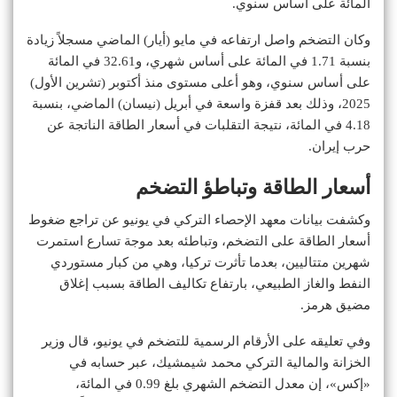
المائة على أساس سنوي.
وكان التضخم واصل ارتفاعه في مايو (أيار) الماضي مسجلاً زيادة
بنسبة 1.71 في المائة على أساس شهري، و32.61 في المائة
على أساس سنوي، وهو أعلى مستوى منذ أكتوبر (تشرين الأول)
2025، وذلك بعد قفزة واسعة في أبريل (نيسان) الماضي، بنسبة
4.18 في المائة، نتيجة التقلبات في أسعار الطاقة الناتجة عن
حرب إيران.
أسعار الطاقة وتباطؤ التضخم
وكشفت بيانات معهد الإحصاء التركي في يونيو عن تراجع ضغوط
أسعار الطاقة على التضخم، وتباطئه بعد موجة تسارع استمرت
شهرين متتاليين، بعدما تأثرت تركيا، وهي من كبار مستوردي
النفط والغاز الطبيعي، بارتفاع تكاليف الطاقة بسبب إغلاق
مضيق هرمز.
وفي تعليقه على الأرقام الرسمية للتضخم في يونيو، قال وزير
الخزانة والمالية التركي محمد شيمشيك، عبر حسابه في
«إكس»، إن معدل التضخم الشهري بلغ 0.99 في المائة،