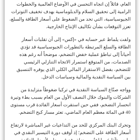
العام، قائلاً إن اتجاه التحسن في الأوضاع العالمية والخطوات
الرامية إلى تحقيق السلام والدبلوماسية بهدف تخفيف التوترات
الجيوسياسية، التي تحد من الضغوط على أسعار الطاقة والسلع،
تعزز التوقعات بشأن تكاليف الإنتاج الخارجية.
ولفت يلماظ عبر حسابه في «إكس» إلى أن تقلبات أسعار
الطاقة والسلع المرتبطة بالتطورات الجيوسياسية قد تؤدي
أحياناً إلى تباطؤ عملية خفض التضخم، موضحاً أنه رغم هذه
الصدمات، من المتوقع استمرار الاتجاه التنازلي الرئيسي
للتضخم، بفضل الاستقرار المالي الكلي الذي يوفره التنسيق
بين السياسة النقدية والمالية وسياسات الدخل.
وواجه صنّاع السياسة النقدية في تركيا ضغوطاً متزايدة من
الشركات والبنوك خلال النصف الأول من العام بسبب بطء وتيرة
انحسار التضخم، ففي حين استقرت أسعار الفائدة قرب مستوى
40 في المائة معظم العام الماضي، تعثر مسار كبح التضخم.
وتحرك البنك المركزي للحد من التداعيات غير المباشرة لارتفاع
أسعار الطاقة على التضخم؛ إذ أوقف دورة التيسير النقدي في
مارس (آذار)، ما اعتُبر بمنزلة رفع غير معلن لأسعار الفائدة،