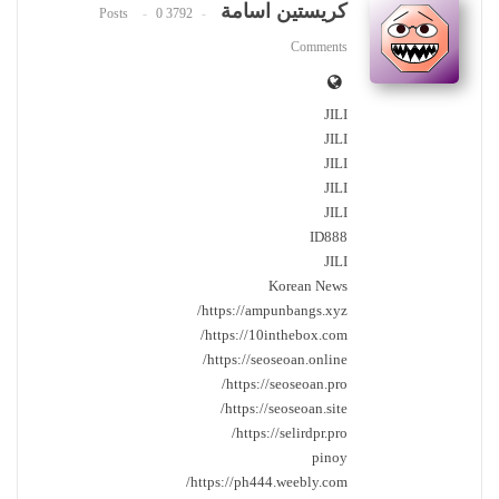
كريستين اسامة
0
3792 Posts
Comments
JILI
JILI
JILI
JILI
JILI
ID888
JILI
Korean News
https://ampunbangs.xyz/
https://10inthebox.com/
https://seoseoan.online/
https://seoseoan.pro/
https://seoseoan.site/
https://selirdpr.pro/
pinoy
https://ph444.weebly.com/