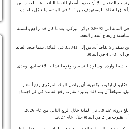
) 2024 لدعم الاقتصاد مع تراجع التضخم. إلا أن صدمة أسعار النفط الناتجة عن الحرب بين
الولايات المتحدة وإيران دفعت الضغوط التضخمية مجدداً فوق النطاق المستهدف بين 1 و3 في المائة، ما عجّل بالعودة
وتفاعل الدولار النيوزيلندي مع القرار، مرتفعاً بنسبة 0.3 في المائة إلى 0.5692 دولار أميركي، بعدما كان قد تراجع بالنسبة
ياسية وارتفاع أسعار النفط.
كما ارتفعت أسعار الفائدة على عقود المبادلة لأجل عامين بمقدار 6 نقاط أساس إلى 3.3841 في المائة، بينما صعد العائد
اقتصادية الواردة، وسلوك التسعير، وقوة النشاط الاقتصادي، ومدى
 «كابيتال إيكونوميكس»، أن يواصل البنك المركزي رفع أسعار
المائة خلال العام المقبل، متوقعاً أن يتم ذلك بوتيرة تقارب رفع الفائدة في كل اجتماع
وفي أحدث توقعاته، أشار البنك إلى أن التضخم السنوي بلغ ذروته عند 3.9 في المائة خلال الربع الثاني من عام 2026،