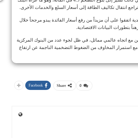
ويعد هذا التقدير أقل من توقعات مايو (أيار) الماضي، التي كانت تشير إلى بلوغ التضخم 4.3 في المائة، وهو ما عزاه البنك
راجع انتقال تكاليف الطاقة إلى أسعار السلع والخدمات الأخرى.
 اتفقوا على أن مزيداً من رفع أسعار الفائدة يبدو مرجحاً خلال
اً بتطورات البيانات الاقتصادية.
من مع اتجاه عالمي مماثل، في ظل لجوء عدد من البنوك المركزية
ً، مع استمرار المخاوف من الضغوط التضخمية الناجمة عن ارتفاع
Facebook
Share
0