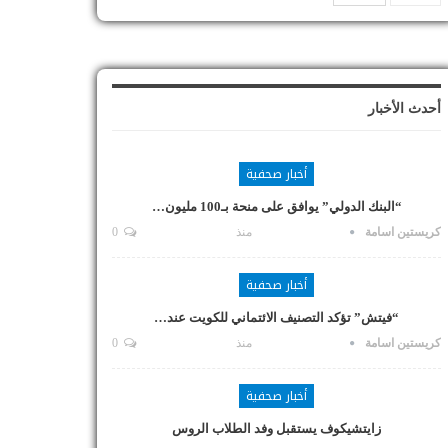
أحدث الأخبار
أخبار صحفية
“البنك الدولي” يوافق على منحة بـ100 مليون…
كريستين اسامة
منذ
0
أخبار صحفية
“فيتش” تؤكد التصنيف الائتماني للكويت عند…
كريستين اسامة
منذ
0
أخبار صحفية
زايتشيكوف يستقبل وفد الطلاب الروس