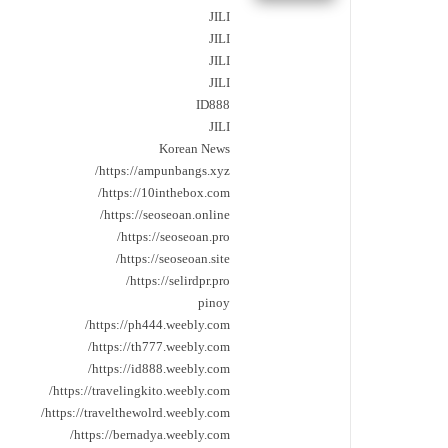
JILI
JILI
JILI
JILI
ID888
JILI
Korean News
https://ampunbangs.xyz/
https://10inthebox.com/
https://seoseoan.online/
https://seoseoan.pro/
https://seoseoan.site/
https://selirdpr.pro/
pinoy
https://ph444.weebly.com/
https://th777.weebly.com/
https://id888.weebly.com/
https://travelingkito.weebly.com/
https://travelthewolrd.weebly.com/
https://bernadya.weebly.com/