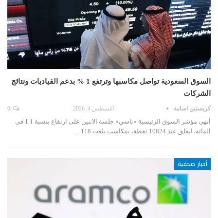
السوق السعودية تواصل مكاسبها وترتفع 1 % بدعم القياديات ونتائج
الشركات
كريستين اسامة
أغسطس 4, 2026
0
أنهى مؤشر السوق الرئيسية «تاسي» جلسة الاثنين على ارتفاع بنسبة 1.1 في
المائة، ليغلق عند 10824 نقطة، بمكاسب بلغت 118…
أخبار صحفية