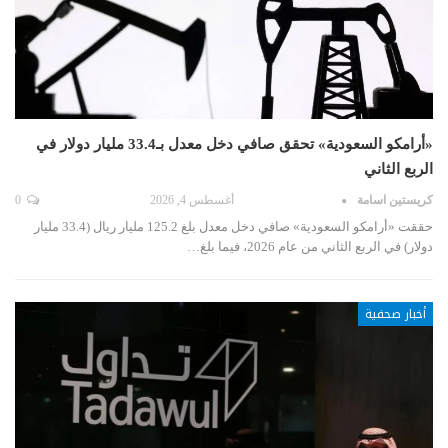
«أرامكو السعودية» تحقق صافي دخل معدل بـ33.4 مليار دولار في
الربع الثاني
كريستين اسامة
أغسطس 4, 2026
0
حققت «أرامكو السعودية» صافي دخل معدل بلغ 125.2 مليار ريال (33.4 مليار
دولار) في الربع الثاني من عام 2026، فيما بلغ…
أخبار صحفية