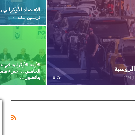
الاقتصاد الأوكراني ي
كريستين اسامة
الأزمة الأوكرانية في عا
الروسية
الخامس … خبراء مص
يناقشون…
0