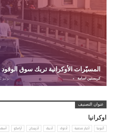
المسيّرات الأوكرانية تربك سوق الوقود 
كريستين اسامة
يوليو 12, 2026
عنوان التصنيف
اوكرانيا
أثيوبيا
أخبار صحفية
أدنوك
أديبك
أذربيجان
أرامكو
أسهم