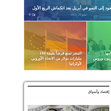
عود إلى النمو في أبريل بعد انكماش الربع الأول
مايو 19, 2026
0
مها
المجر تمنع قرضاً بقيمة 106
ريون وروس
مليارات دولار من الاتحاد الأوروبي
لأوكرانيا
إقتصاد وأسواق