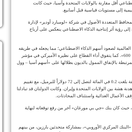
ناعي أقل مقارنة بالولايات المتحدة وآسيا، حيث كانت
مية إلى مستويات قياسية قبل أسابيع.
لمحافظ المتعددة الأصول في شركة «لومبارد أودير» لإدارة
ج إلى رؤية أثر إنتاجية الذكاء الاصطناعي ينعكس على أرباح
 العالمية لصعود أسهم الذكاء الاصطناعي؛ مما يجعله في طريقه
لتسجيل أكبر مكاسب ربع سنوية ضمن مؤشر «ستوكس 600». كما يتفوق أداء القطاع على نظيره الأميركي في مؤشر
ه المخاوف المرتبطة بالإنفاق الممول بالديون بظلالها على «أسهم آسيا – وول
في غضون ذلك، ارتفعت أسعار النفط الخام بنسبة طفيفة بلغت 0.2 في المائة لتصل إلى 72 دولاراً للبرميل، مع تقييم
هشة بين الولايات المتحدة وإيران. وكانت الدولتان قد تبادلتا
وقف الأعمال العدائية واستئناف المحادثات.
 حيث كان بنك «جي بي مورغان» آخر من رفع توقعاته لنهاية
لبنك المركزي الأوروبي»، بمشاركة متحدثين بارزين، من بينهم