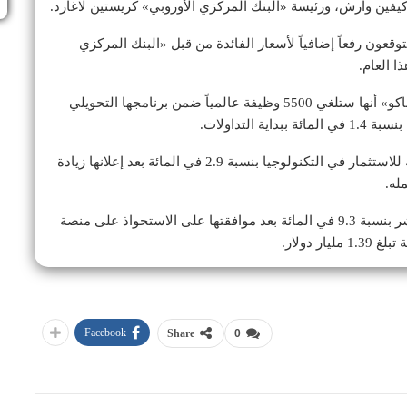
يفين وارش، ورئيسة «البنك المركزي الأوروبي» كريستين لاغارد.
توقعون رفعاً إضافياً لأسعار الفائدة من قبل «البنك المركزي
وفي أخبار الشركات، أعلنت شركة «بريتيش أميركان توباكو» أنها ستلغي 5500 وظيفة عالمياً ضمن برنامجها التحويلي
التداولات.
في المقابل، ارتفعت أسهم شركة «بروسوس» الهولندية للاستثمار في التكنولوجيا بنسبة 2.9 في المائة بعد إعلانها زيادة
كما قفزت أسهم شركة «بريدج بوينت» للاستثمار المباشر بنسبة 9.3 في المائة بعد موافقتها على الاستحواذ على منصة
 دولار.
Facebook
Share
0