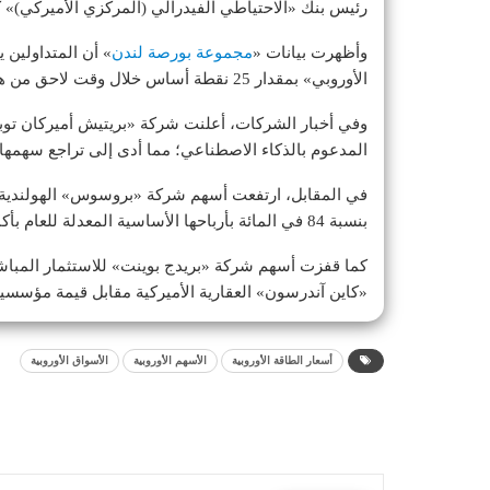
رئيس بنك «الاحتياطي الفيدرالي (المركزي الأميركي)» ك
وأظهرت بيانات «
مجموعة بورصة لندن
» أن المتداولين ي
الأوروبي» بمقدار 25 نقطة أساس خلال وقت لاحق من هذا العام.
المدعوم بالذكاء الاصطناعي؛ مما أدى إلى تراجع سهمها بنسبة 1.4 في المائة ببداية 
بنسبة 84 في المائة بأرباحها الأساسية المعدلة للعام بأكمله.
«كاين آندرسون» العقارية الأميركية مقابل قيمة مؤسسية تبلغ 1.39 مليار
أسعار الطاقة الأوروبية
الأسهم الأوروبية
الأسواق الأوروبية