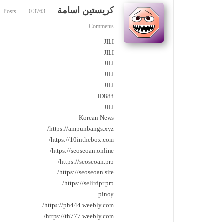
كريستين اسامة
0
3763 Posts
Comments
JILI
JILI
JILI
JILI
JILI
ID888
JILI
Korean News
https://ampunbangs.xyz/
https://10inthebox.com/
https://seoseoan.online/
https://seoseoan.pro/
https://seoseoan.site/
https://selirdpr.pro/
pinoy
https://ph444.weebly.com/
https://th777.weebly.com/