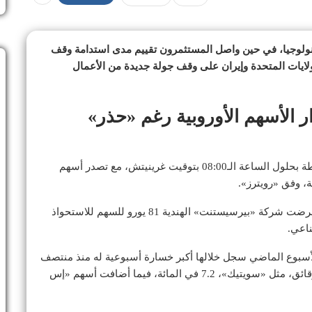
نولوجيا، في حين واصل المستثمرون تقييم مدى استدامة وقف
لايات المتحدة وإيران على وقف جولة جديدة من الأعمال
 الأسهم الأوروبية رغم «حذر»
واستقر مؤشر «ستوكس 600» الأوروبي عند 636.43 نقطة بحلول الساعة الـ08:00 بتوقيت غرينيتش، مع تصدر أسهم
وقفز سهم شركة «ناغارو» بنسبة 91 في المائة بعد أن عرضت شركة «بيرسيستنت» الهندية 81 يورو للسهم للاستحواذ
ناعي.
ع الأسبوع الماضي سجل خلالها أكبر خسارة أسبوعية له منذ منتصف
مارس (آذار) الماضي. وارتفعت أسهم شركات تصنيع الرقائق، مثل «سويتيك»، 7.2 في المائة، فيما أضافت أسهم «إس